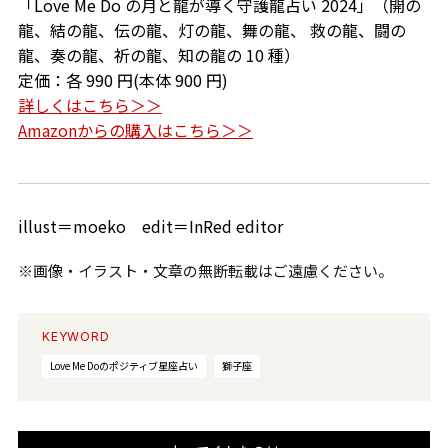
「Love Me Do の月と龍が導く守護龍占い 2024」（開の
龍、結の龍、伝の龍、灯の龍、舞の龍、 救の龍、闘の
龍、奏の龍、祈の龍、知の龍の 10 種）
定価：各 990 円(本体 900 円)
詳しくはこちら＞＞
Amazonからの購入はこちら＞＞
illust＝moeko edit＝InRed editor
※画像・イラスト・文章の無断転載はご遠慮ください。
KEYWORD
Love Me Doのポジティブ星座占い
獅子座