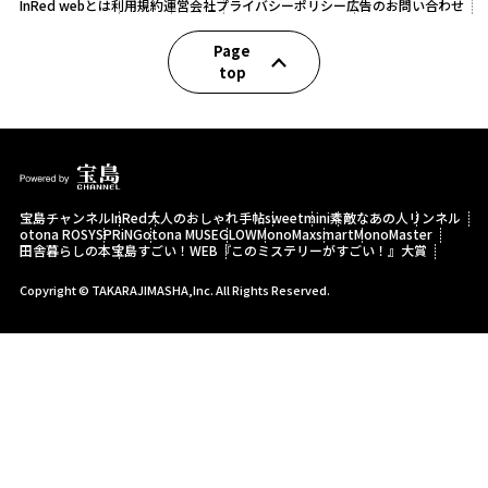
InRed webとは
利用規約
運営会社
プライバシーポリシー
広告のお問い合わせ
Page
top
宝島チャンネル
InRed
大人のおしゃれ手帖
sweet
mini
素敵なあの人
リンネル
otona ROSY
SPRiNG
otona MUSE
GLOW
MonoMax
smart
MonoMaster
田舎暮らしの本
宝島すごい！WEB
『このミステリーがすごい！』大賞
Copyright © TAKARAJIMASHA,Inc. All Rights Reserved.