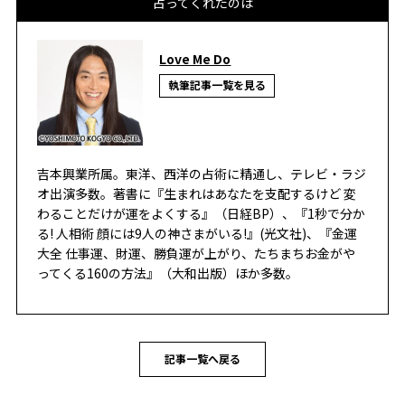
占ってくれたのは
Love Me Do
執筆記事一覧を見る
吉本興業所属。東洋、西洋の占術に精通し、テレビ・ラジ
オ出演多数。著書に『生まれはあなたを支配するけど 変
わることだけが運をよくする』（日経BP）、『1秒で分か
る! 人相術 顔には9人の神さまがいる!』(光文社)、『金運
大全 仕事運、財運、勝負運が上がり、たちまちお金がや
ってくる160の方法』（大和出版）ほか多数。
記事一覧へ戻る