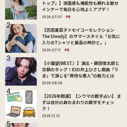
トップ」】洒落感も機能性も頼れる魅せ
インナーで毎日を心地よくアプデ！
PR
2026.07.07
【百田夏菜子×セイコーセレクション
The Steady】のサマースタイル「お気に
入りのTシャツと最高の時計と。」
PR
2026.07.17
【小瀧望(WEST.）】演出・藤田俊太郎と
念願のタッグ！幻の井上ひさし戯曲『う
ま』で演じる“爽快な悪人”の魅力とは
2026.08.06
【2026年開運】【シウマの数字占い】 ま
ずは自分の身のまわりの数字をチェッ
ク！
2025.12.13