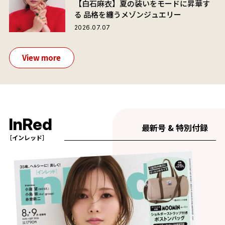
【白石麻衣】夏の装いをモードに昇華す
る 品格を纏うメゾンジュエリー
2026.07.07
View more
InRed
最新号 & 特別付録
［インレッド］