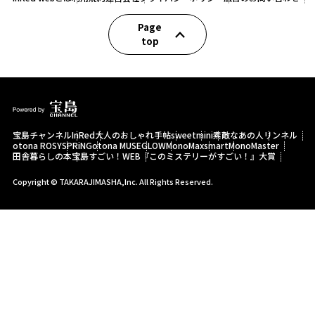
Page
top
宝島チャンネル
InRed
大人のおしゃれ手帖
sweet
mini
素敵なあの人
リンネル
otona ROSY
SPRiNG
otona MUSE
GLOW
MonoMax
smart
MonoMaster
田舎暮らしの本
宝島すごい！WEB
『このミステリーがすごい！』大賞
Copyright © TAKARAJIMASHA,Inc. All Rights Reserved.