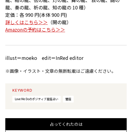
龍、結の龍、伝の龍、灯の龍、舞の龍、 救の龍、闘の
龍、奏の龍、祈の龍、知の龍の 10 種）
定価：各 990 円(本体 900 円)
詳しくはこちら＞＞
（開の龍）
Amazonの予約はこちら＞＞
illust＝moeko edit＝InRed editor
※画像・イラスト・文章の無断転載はご遠慮ください。
KEYWORD
Love Me Doのポジティブ星座占い
蟹座
占ってくれたのは