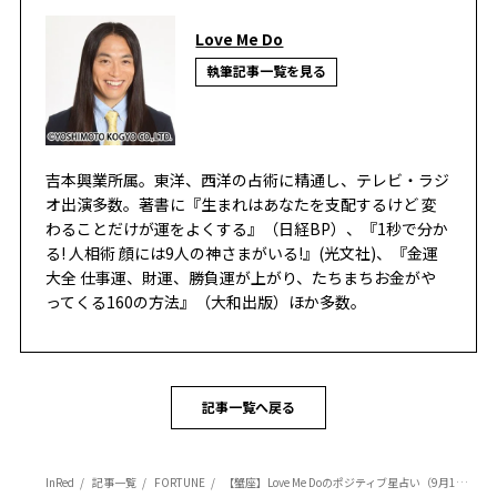
Love Me Do
執筆記事一覧を見る
吉本興業所属。東洋、西洋の占術に精通し、テレビ・ラジ
オ出演多数。著書に『生まれはあなたを支配するけど 変
わることだけが運をよくする』（日経BP）、『1秒で分か
る! 人相術 顔には9人の神さまがいる!』(光文社)、『金運
大全 仕事運、財運、勝負運が上がり、たちまちお金がや
ってくる160の方法』（大和出版）ほか多数。
記事一覧へ戻る
InRed
記事一覧
FORTUNE
【蟹座】Love Me Doのポジティブ星占い（9月1日～9月15日の運勢）