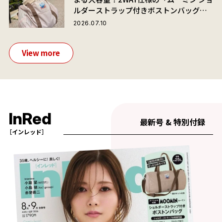
ルダーストラップ付きボストンバッグ」
が夏旅におすすめな理由
2026.07.10
View more
InRed
最新号 & 特別付録
［インレッド］