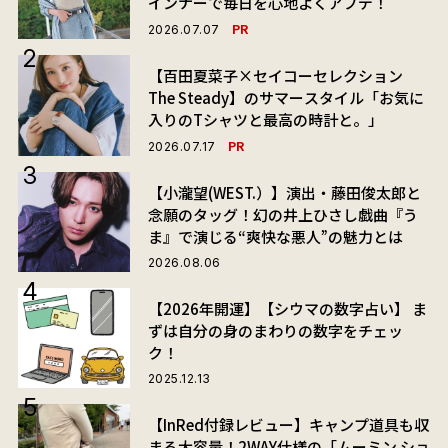
インナーで毎日を心地よくアプデ！
PR
2026.07.07
【百田夏菜子×セイコーセレクション
The Steady】のサマースタイル「お気に
入りのTシャツと最高の時計と。」
PR
2026.07.17
【小瀧望(WEST.）】演出・藤田俊太郎と
念願のタッグ！幻の井上ひさし戯曲『う
ま』で演じる“爽快な悪人”の魅力とは
2026.08.06
【2026年開運】【シウマの数字占い】 ま
ずは自分の身のまわりの数字をチェッ
ク！
2025.12.13
【InRed付録レビュー】キャンプ道具も収
まる大容量！2WAY仕様の「ムーミン ショ