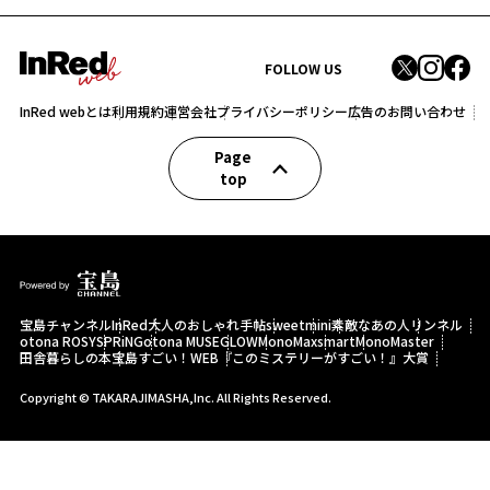
FOLLOW US
InRed webとは
利用規約
運営会社
プライバシーポリシー
広告のお問い合わせ
Page
top
宝島チャンネル
InRed
大人のおしゃれ手帖
sweet
mini
素敵なあの人
リンネル
otona ROSY
SPRiNG
otona MUSE
GLOW
MonoMax
smart
MonoMaster
田舎暮らしの本
宝島すごい！WEB
『このミステリーがすごい！』大賞
Copyright © TAKARAJIMASHA,Inc. All Rights Reserved.