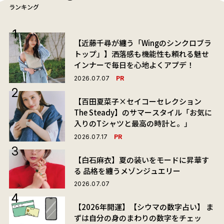
ランキング
【近藤千尋が纏う「Wingのシンクロブラ
トップ」】洒落感も機能性も頼れる魅せ
インナーで毎日を心地よくアプデ！
PR
2026.07.07
【百田夏菜子×セイコーセレクション
The Steady】のサマースタイル「お気に
入りのTシャツと最高の時計と。」
PR
2026.07.17
【白石麻衣】夏の装いをモードに昇華す
る 品格を纏うメゾンジュエリー
2026.07.07
【2026年開運】【シウマの数字占い】 ま
ずは自分の身のまわりの数字をチェッ