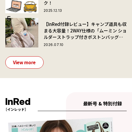
ク！
2025.12.13
【InRed付録レビュー】キャンプ道具も収
まる大容量！2WAY仕様の「ムーミン ショ
ルダーストラップ付きボストンバッグ」
が夏旅におすすめな理由
2026.07.10
View more
InRed
最新号 & 特別付録
［インレッド］