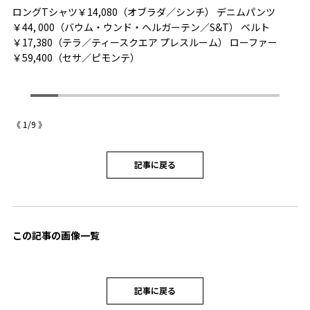
ロングTシャツ￥14,080（オブラダ／シンチ） デニムパンツ
レ
￥44, 000（バウム・ウンド・ヘルガーテン／S&T） ベルト
ャ
￥17,380（テラ／ティースクエア プレスルーム） ローファー
ウ
￥59,400（セサ／ピモンテ）
ィ
テ
《
1
/
9
》
記事に戻る
この記事の画像一覧
記事に戻る