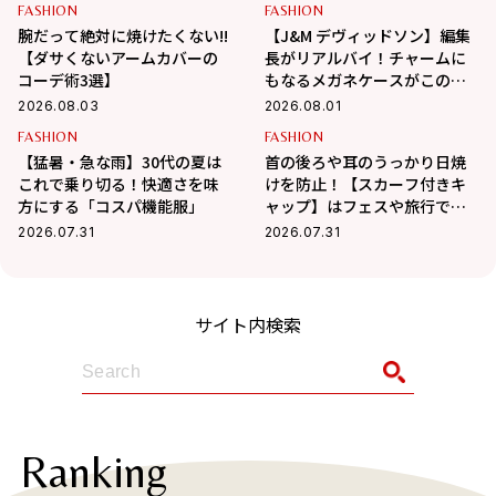
FASHION
FASHION
腕だって絶対に焼けたくない!!
【J&M デヴィッドソン】編集
【ダサくないアームカバーの
長がリアルバイ！チャームに
コーデ術3選】
もなるメガネケースがこの夏
大活躍の予感
2026.08.03
2026.08.01
FASHION
FASHION
【猛暑・急な雨】30代の夏は
首の後ろや耳のうっかり日焼
これで乗り切る！快適さを味
けを防止！【スカーフ付きキ
方にする「コスパ機能服」
ャップ】はフェスや旅行でも
活躍
2026.07.31
2026.07.31
サイト内検索
Ranking