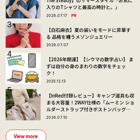
The Steady】のサマースタイル「お気に
入りのTシャツと最高の時計と。」
PR
2026.07.17
【白石麻衣】夏の装いをモードに昇華す
る 品格を纏うメゾンジュエリー
2026.07.07
【2026年開運】【シウマの数字占い】 ま
ずは自分の身のまわりの数字をチェッ
ク！
2025.12.13
【InRed付録レビュー】キャンプ道具も収
まる大容量！2WAY仕様の「ムーミン ショ
ルダーストラップ付きボストンバッグ」
が夏旅におすすめな理由
2026.07.10
View more