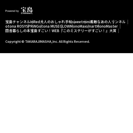
宝島チャンネル
InRed
大人のおしゃれ手帖
sweet
mini
素敵なあの人
リンネル
otona ROSY
SPRiNG
otona MUSE
GLOW
MonoMax
smart
MonoMaster
田舎暮らしの本
宝島すごい！WEB
『このミステリーがすごい！』大賞
Copyright © TAKARAJIMASHA,Inc. All Rights Reserved.