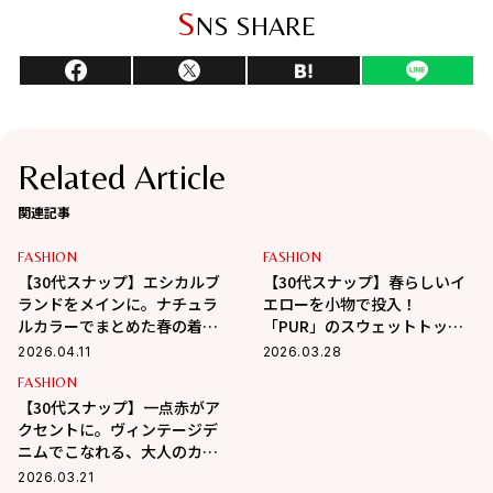
S
NS SHARE
Related Article
関連記事
FASHION
FASHION
【30代スナップ】エシカルブ
【30代スナップ】春らしいイ
ランドをメインに。ナチュラ
エローを小物で投入！
ルカラーでまとめた春の着こ
「PUR」のスウェットトップ
なし
スで軽やかに仕上げたコーデ
2026.04.11
2026.03.28
FASHION
【30代スナップ】一点赤がア
クセントに。ヴィンテージデ
ニムでこなれる、大人のカジ
ュアルスタイル
2026.03.21