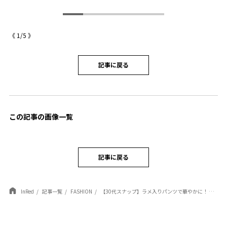
《
1
/
5
》
記事に戻る
この記事の画像一覧
記事に戻る
InRed
記事一覧
FASHION
【30代スナップ】ラメ入りパンツで華やかに！ 白ジャケットで作る軽やかな春スタイル