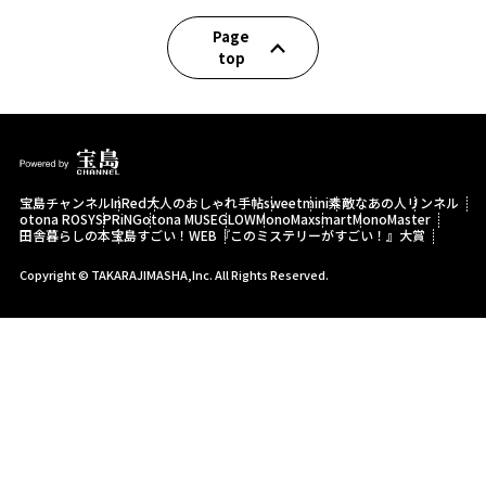
Page
top
宝島チャンネル
InRed
大人のおしゃれ手帖
sweet
mini
素敵なあの人
リンネル
otona ROSY
SPRiNG
otona MUSE
GLOW
MonoMax
smart
MonoMaster
田舎暮らしの本
宝島すごい！WEB
『このミステリーがすごい！』大賞
Copyright © TAKARAJIMASHA,Inc. All Rights Reserved.