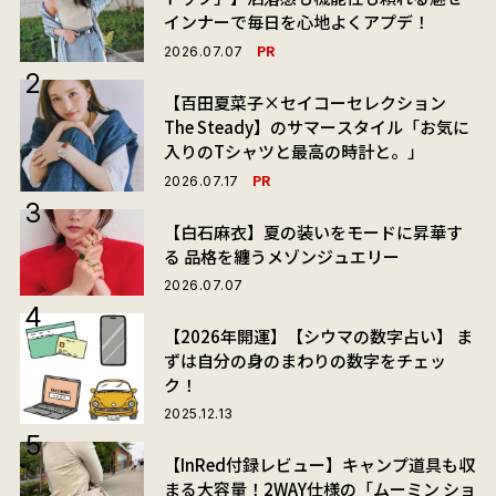
インナーで毎日を心地よくアプデ！
PR
2026.07.07
【百田夏菜子×セイコーセレクション
The Steady】のサマースタイル「お気に
入りのTシャツと最高の時計と。」
PR
2026.07.17
【白石麻衣】夏の装いをモードに昇華す
る 品格を纏うメゾンジュエリー
2026.07.07
【2026年開運】【シウマの数字占い】 ま
ずは自分の身のまわりの数字をチェッ
ク！
2025.12.13
【InRed付録レビュー】キャンプ道具も収
まる大容量！2WAY仕様の「ムーミン ショ