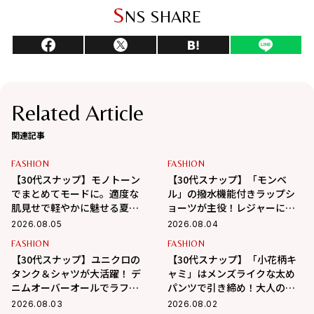
S
NS SHARE
Related Article
関連記事
FASHION
FASHION
【30代スナップ】モノトーン
【30代スナップ】「モンベ
でまとめてモードに。適度な
ル」の撥水機能付きラップシ
肌見せで軽やかに魅せる夏ス
ョーツが主役！レジャーにも
タイル
最適なアクティブコーデ
2026.08.05
2026.08.04
FASHION
FASHION
【30代スナップ】ユニクロの
【30代スナップ】「小花柄キ
タンク＆シャツが大活躍！ デ
ャミ」はメンズライクな太め
ニムオーバーオールでラフに
パンツで引き締め！大人の甘
まとめた真夏コーデ
辛MIX最適解
2026.08.03
2026.08.02