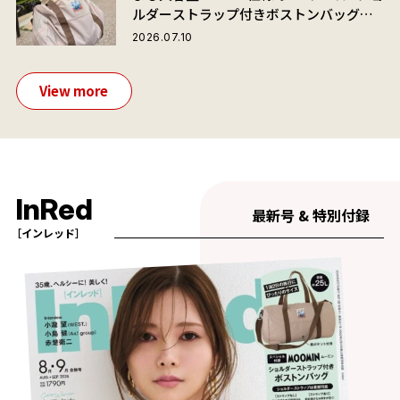
ルダーストラップ付きボストンバッグ」
が夏旅におすすめな理由
2026.07.10
View more
InRed
最新号 & 特別付録
［インレッド］