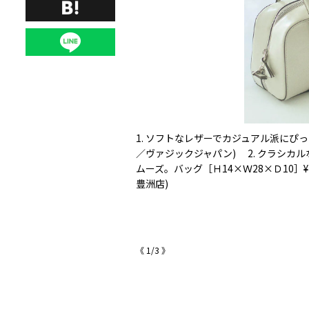
るので、肩掛けした時の収まり
1. ソフトなレザーでカジュアル派にぴっ
がすっきり収まるスクエアの底。丸
／ヴァジックジャパン) 2. クラシ
,500(イッチ／イチギャラリ
ムーズ。バッグ［Ｈ14×Ｗ28×Ｄ10］¥1
しい表情を楽しめる。バッグ
豊洲店)
《
1
/
3
》