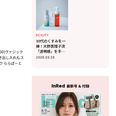
ある「美顔器」5選
っくら潤う理想の
肌へ
BEAUTY
30代のくすみを一
掃！大野真理子流
「透明感」を手に
00(ヴァジック
1. 春色とも相性のいいブルーのスウェード。厚みのない
入れる角質ケアの
き出し入れもス
Ｄ9]¥93,500(マエストソ)、2. 艶やかで上品な
2026.03.26
極意
ック ららぽーと
がジッパー式で使い勝手のよさも上々。バッグ[H16×W39×
華やかな柄の服にもなじみやすいクリーム色。上質なレ
クセントになってくれる。バッグ[H14×W37×D14]¥9
InRed
最新号 & 付録