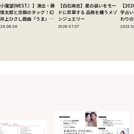
小瀧望(WEST.）】演出・藤
【白石麻衣】夏の装いをモー
【20
田俊太郎と念願のタッグ！幻
ドに昇華する 品格を纏うメゾ
字占い
の井上ひさし戯曲『うま』で
ンジュエリー
わりの
じる“爽快な悪人”の魅力と
26.08.06
2026.07.07
2025.12
は