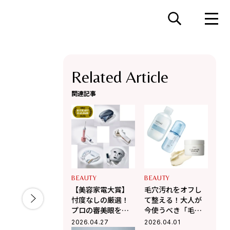
Related Article
関連記事
BEAUTY
BEAUTY
【美容家電大賞】
毛穴汚れをオフし
忖度なしの厳選！
て整える！大人が
プロの審美眼を突
今使うべき「毛穴
破した、投資価値
ケア」最新3選。ふ
2026.04.27
2026.04.01