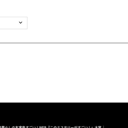
舎暮らしの本
宝島すごい！WEB
『このミステリーがすごい！』大賞