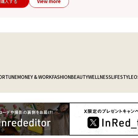
View more
購入する
ORTUNE
MONEY & WORK
FASHION
BEAUTY
WELLNESS
LIFESTYLE
O