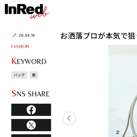
お洒落プロが本気で狙
26.04.16
FASHION
K
EYWORD
バッグ
靴
S
NS SHARE