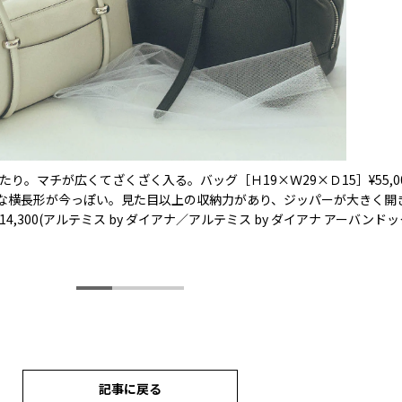
たり。マチが広くてざくざく入る。バッグ［Ｈ19×Ｗ29×Ｄ15］¥55,0
カルな横長形が今っぽい。見た目以上の収納力があり、ジッパーが大きく開
4,300(アルテミス by ダイアナ／アルテミス by ダイアナ アーバンド
記事に戻る