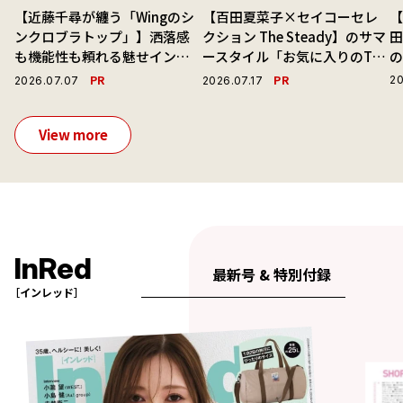
【近藤千尋が纏う「Wingのシ
【百田夏菜子×セイコーセレ
【
ンクロブラトップ」】洒落感
クション The Steady】のサマ
も機能性も頼れる魅せインナ
ースタイル「お気に入りのTシ
ーで毎日を心地よくアプデ！
ャツと最高の時計と。」
演
PR
PR
20
2026.07.07
2026.07.17
View more
InRed
最新号 & 特別付録
［インレッド］