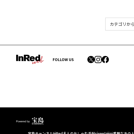
FOLLOW US
宝島チャンネル
InRed
大人のおしゃれ手帖
sweet
mini
素敵なあの