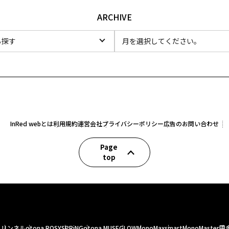
ARCHIVE
InRed webとは
利用規約
運営会社
プライバシーポリシー
広告のお問い合わせ
Page
top
人
リンネル
otona ROSY
SPRiNG
otona MUSE
GLOW
MonoMax
smart
MonoMaster
田