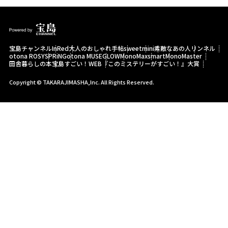
宝島チャンネル
InRed
大人のおしゃれ手帖
sweet
mini
素敵なあの人
リンネル
otona ROSY
SPRiNG
otona MUSE
GLOW
MonoMax
smart
MonoMaster
田舎暮らしの本
宝島すごい！WEB
『このミステリーがすごい！』大賞
Copyright © TAKARAJIMASHA,Inc. All Rights Reserved.