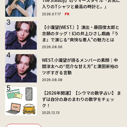
The Steady】のサマースタイル「お気に
入りのTシャツと最高の時計と。」
PR
2026.07.17
【小瀧望(WEST.）】演出・藤田俊太郎と
念願のタッグ！幻の井上ひさし戯曲『う
ま』で演じる“爽快な悪人”の魅力とは
2026.08.06
WEST.小瀧望が語るメンバーの素顔｜中
間淳太への“厄介な甘え方”と濵田崇裕の
ツボすぎる言動
2026.08.08
【2026年開運】【シウマの数字占い】 ま
ずは自分の身のまわりの数字をチェッ
ク！
2025.12.13