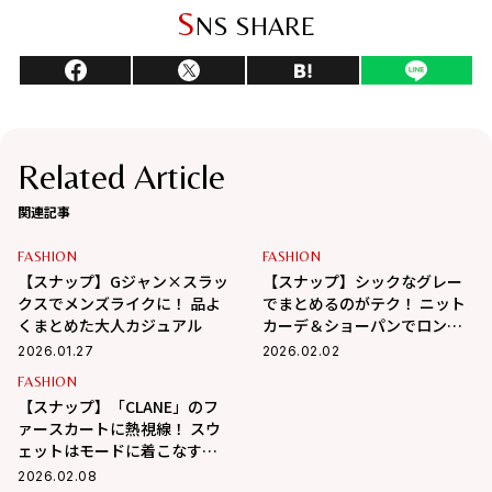
S
NS SHARE
Related Article
関連記事
FASHION
FASHION
【スナップ】Gジャン×スラッ
【スナップ】シックなグレー
クスでメンズライクに！ 品よ
でまとめるのがテク！ ニット
くまとめた大人カジュアル
カーデ＆ショーパンでロンパ
ース風の着こなし
2026.01.27
2026.02.02
FASHION
【スナップ】「CLANE」のフ
ァースカートに熱視線！ スウ
ェットはモードに着こなすの
が正解
2026.02.08