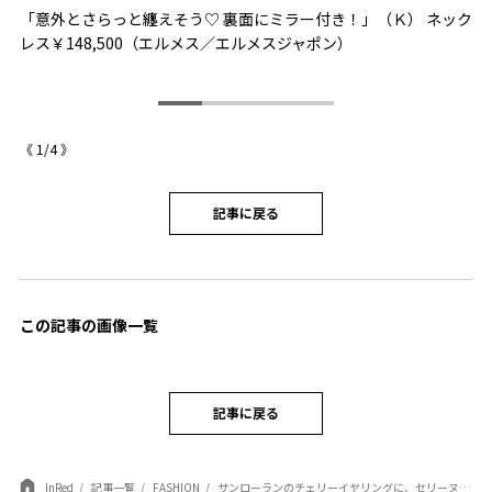
「意外とさらっと纏えそう♡ 裏面にミラー付き！」（Ｋ） ネック
「
ージ
レス￥148,500（エルメス／エルメスジャポン）
参
ラ
《
1
/
4
》
記事に戻る
この記事の画像一覧
記事に戻る
InRed
記事一覧
FASHION
サンローランのチェリーイヤリングに、セリーヌのフーディ……キャッチーな赤アイテムを取り入れたい！