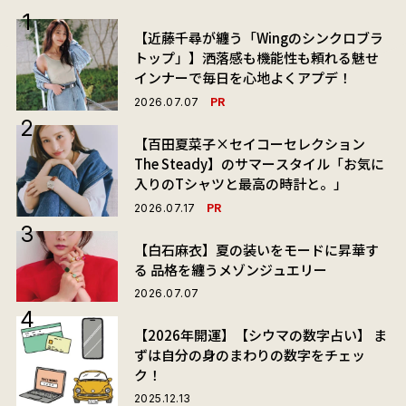
【近藤千尋が纏う「Wingのシンクロブラ
トップ」】洒落感も機能性も頼れる魅せ
インナーで毎日を心地よくアプデ！
PR
2026.07.07
【百田夏菜子×セイコーセレクション
The Steady】のサマースタイル「お気に
入りのTシャツと最高の時計と。」
PR
2026.07.17
【白石麻衣】夏の装いをモードに昇華す
る 品格を纏うメゾンジュエリー
2026.07.07
【2026年開運】【シウマの数字占い】 ま
ずは自分の身のまわりの数字をチェッ
ク！
2025.12.13