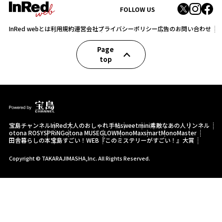
FOLLOW US
InRed webとは
利用規約
運営会社
プライバシーポリシー
広告のお問い合わせ
Page
top
宝島チャンネル
InRed
大人のおしゃれ手帖
sweet
mini
素敵なあの人
リンネル
otona ROSY
SPRiNG
otona MUSE
GLOW
MonoMax
smart
MonoMaster
田舎暮らしの本
宝島すごい！WEB
『このミステリーがすごい！』大賞
Copyright © TAKARAJIMASHA,Inc. All Rights Reserved.