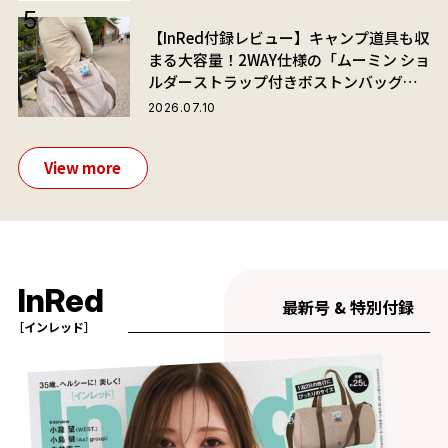
【InRed付録レビュー】キャンプ道具も収
まる大容量！2WAY仕様の「ムーミン ショ
ルダーストラップ付きボストンバッグ」
が夏旅におすすめな理由
2026.07.10
View more
InRed
最新号 & 特別付録
［インレッド］