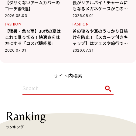
【ダサくないアームカバーの
長がリアルバイ！チャームに
コーデ術3選】
もなるメガネケースがこの夏
大活躍の予感
2026.08.03
2026.08.01
FASHION
FASHION
【猛暑・急な雨】30代の夏は
首の後ろや耳のうっかり日焼
これで乗り切る！快適さを味
けを防止！【スカーフ付きキ
方にする「コスパ機能服」
ャップ】はフェスや旅行でも
活躍
2026.07.31
2026.07.31
サイト内検索
Ranking
ランキング