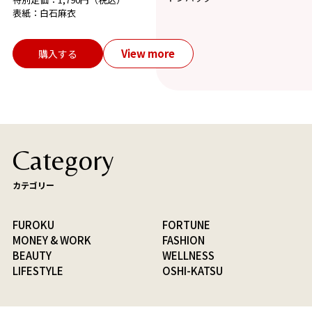
表紙：白石麻衣
View more
購入する
Category
カテゴリー
FUROKU
FORTUNE
MONEY & WORK
FASHION
BEAUTY
WELLNESS
LIFESTYLE
OSHI-KATSU