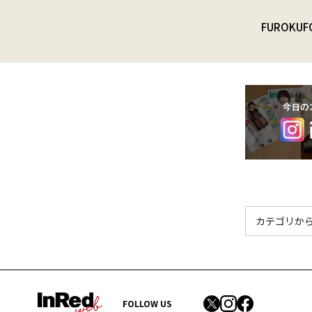
FUROKU
F
FOLLOW US