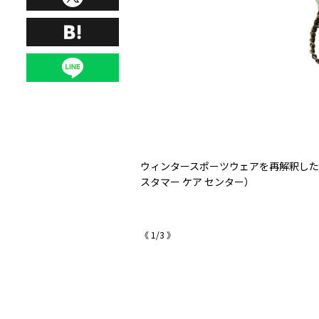
99,000（ザ・ロウ／ザ・ロ
ウィンタースポーツウェアを再解釈した《
スタマー ケア センター）
《
1
/
3
》