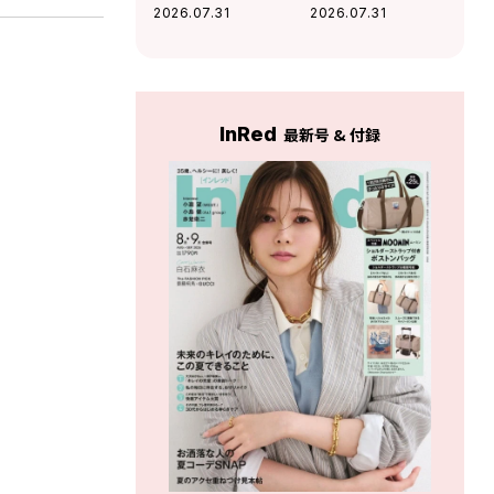
を味方にする「コ
きキャップ】はフ
2026.07.31
2026.07.31
スパ機能服」
ェスや旅行でも活
躍
InRed
最新号 & 付録