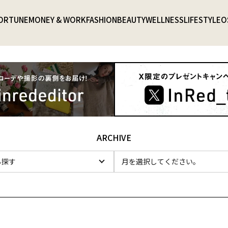
ORTUNE
MONEY & WORK
FASHION
BEAUTY
WELLNESS
LIFESTYLE
O
ARCHIVE