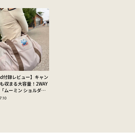
Red付録レビュー】キャン
も収まる大容量！2WAY
「ムーミン ショルダー
ップ付きボストンバッ
7.10
夏旅におすすめな理由