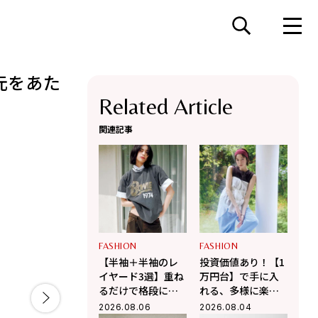
元をあた
Related Article
関連記事
FASHION
FASHION
【半袖＋半袖のレ
投資価値あり！【1
イヤード3選】重ね
万円台】で手に入
るだけで格段に洒
れる、多様に楽し
落て気温調整もで
む大人の「最旬シ
2026.08.06
2026.08.04