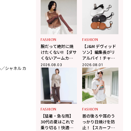
きる！
アーシャツ」
FASHION
FASHION
腕だって絶対に焼
【J&M デヴィッド
けたくない!! 【ダサ
ソン】編集長がリ
くないアームカバ
アルバイ！チャー
ーのコーデ術3選】
ムにもなるメガネ
2026.08.03
2026.08.01
ル／シャネル カ
上質なキャメルやアルパカ混のテディベアファブリックを使
ケースがこの夏大
ン）
活躍の予感
FASHION
FASHION
【猛暑・急な雨】
首の後ろや耳のう
30代の夏はこれで
っかり日焼けを防
乗り切る！快適さ
止！【スカーフ付