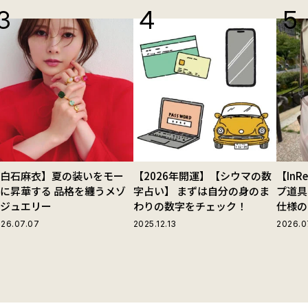
【白石麻衣】夏の装いをモー
【2026年開運】【シウマの数
【In
に昇華する 品格を纏うメゾ
字占い】 まずは自分の身のま
プ道具
ンジュエリー
わりの数字をチェック！
仕様の
ストラ
26.07.07
2025.12.13
2026.0
グ」が