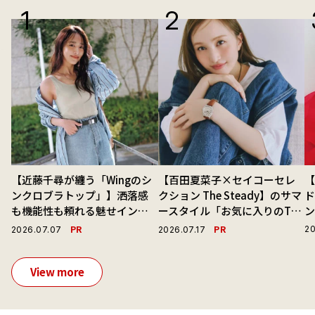
【近藤千尋が纏う「Wingのシ
【百田夏菜子×セイコーセレ
ンクロブラトップ」】洒落感
クション The Steady】のサマ
ド
も機能性も頼れる魅せインナ
ースタイル「お気に入りのTシ
ーで毎日を心地よくアプデ！
ャツと最高の時計と。」
PR
PR
20
2026.07.07
2026.07.17
View more