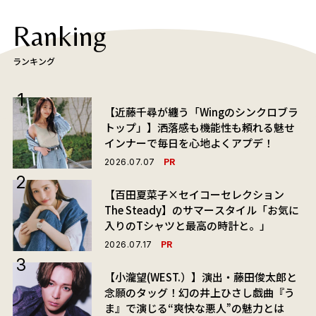
Ranking
ランキング
【近藤千尋が纏う「Wingのシンクロブラ
トップ」】洒落感も機能性も頼れる魅せ
インナーで毎日を心地よくアプデ！
PR
2026.07.07
【百田夏菜子×セイコーセレクション
The Steady】のサマースタイル「お気に
入りのTシャツと最高の時計と。」
PR
2026.07.17
【小瀧望(WEST.）】演出・藤田俊太郎と
念願のタッグ！幻の井上ひさし戯曲『う
ま』で演じる“爽快な悪人”の魅力とは