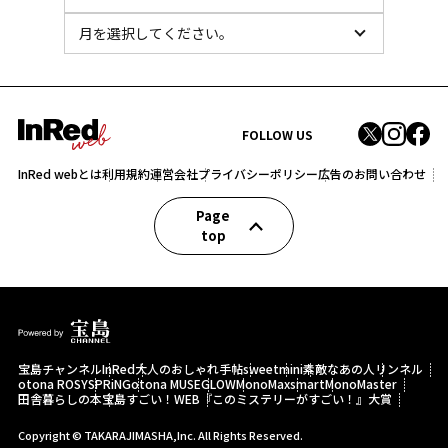
FOLLOW US
InRed webとは
利用規約
運営会社
プライバシーポリシー
広告のお問い合わせ
Page
top
宝島チャンネル
InRed
大人のおしゃれ手帖
sweet
mini
素敵なあの人
リンネル
otona ROSY
SPRiNG
otona MUSE
GLOW
MonoMax
smart
MonoMaster
田舎暮らしの本
宝島すごい！WEB
『このミステリーがすごい！』大賞
Copyright © TAKARAJIMASHA,Inc. All Rights Reserved.