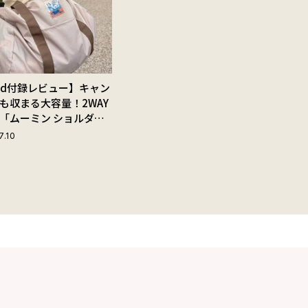
Red付録レビュー】キャン
も収まる大容量！2WAY
「ムーミン ショルダー
ップ付きボストンバッ
7.10
夏旅におすすめな理由