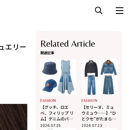
Related Article
ュエリー
関連記事
FASHION
FASHION
【グッチ、ロエ
【セリーヌ、ミュ
ベ、フィリップ リ
ウミュウ……】“ひ
ム】デニムのバケ
とクセ”がたまらな
ハやドレスが夏コ
く可愛い♡デニム
2026.07.25
2026.07.23