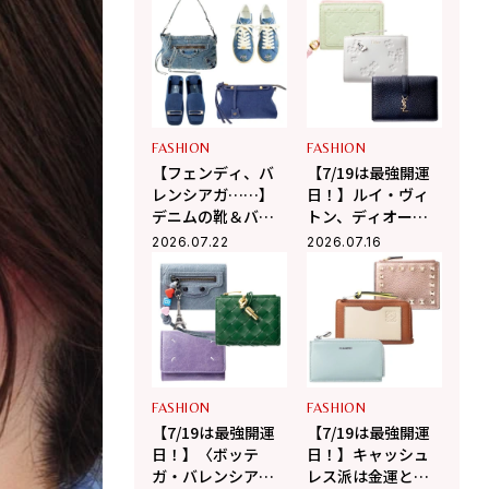
ーデを刺激する！
ジャケット&パンツ
FASHION
FASHION
【フェンディ、バ
【7/19は最強開運
レンシアガ……】
日！】ルイ・ヴィ
デニムの靴＆バッ
トン、ディオー
グはカジュアルと
ル、サンローラン
2026.07.22
2026.07.16
上品のバランスが
の日本限定財布で
最高！
強運を掴み取る！
FASHION
FASHION
【7/19は最強開運
【7/19は最強開運
日！】〈ボッテ
日！】キャッシュ
ガ・バレンシア
レス派は金運と相