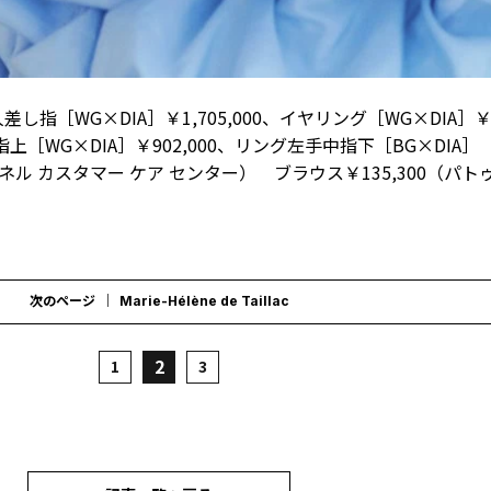
指［WG×DIA］￥1,705,000、イヤリング［WG×DIA］￥2,
［WG×DIA］￥902,000、リング左手中指下［BG×DIA］
ャネル カスタマー ケア センター） ブラウス￥135,300（パ
次のページ
Marie-Hélène de Taillac
2
1
3