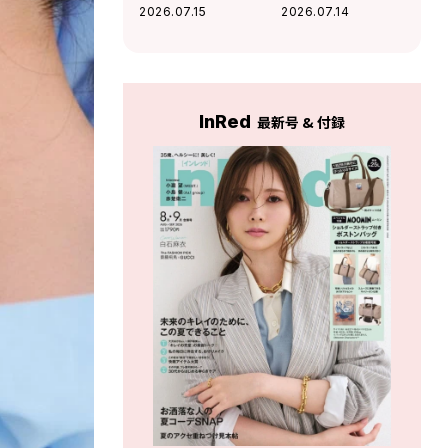
ガ・マルジェラ〉
性抜群のフラグメ
2026.07.15
2026.07.14
の財布が愛情運や
ントケースを
人間関係運を底上
げ！
InRed
最新号 & 付録