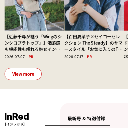
【近藤千尋が纏う「Wingのシ
【百田夏菜子×セイコーセレ
ンクロブラトップ」】洒落感
クション The Steady】のサマ
ド
も機能性も頼れる魅せインナ
ースタイル「お気に入りのTシ
ーで毎日を心地よくアプデ！
ャツと最高の時計と。」
PR
PR
20
2026.07.07
2026.07.17
View more
InRed
最新号 & 特別付録
［インレッド］