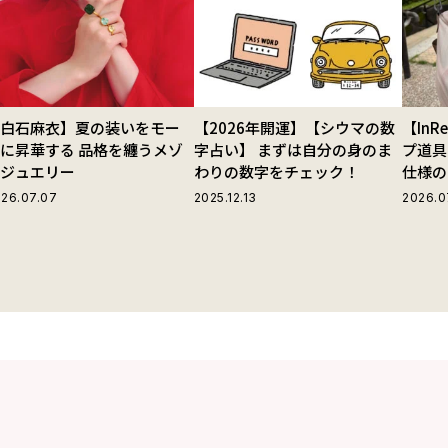
【白石麻衣】夏の装いをモー
【2026年開運】【シウマの数
【In
に昇華する 品格を纏うメゾ
字占い】 まずは自分の身のま
プ道具
ンジュエリー
わりの数字をチェック！
仕様の
ストラ
26.07.07
2025.12.13
2026.0
グ」が