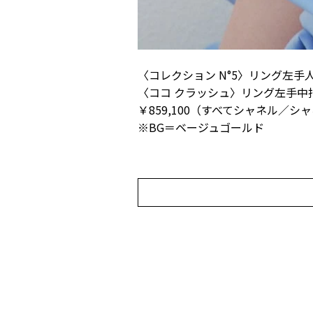
〈コレクション N°5〉リング左手人差し
〈ココ クラッシュ〉リング左手中指上
￥859,100（すべてシャネル／シ
※BG＝ベージュゴールド