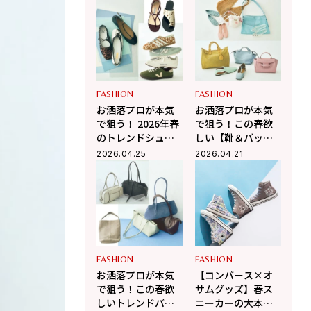
FASHION
FASHION
お洒落プロが本気
お洒落プロが本気
で狙う！ 2026年春
で狙う！この春欲
のトレンドシュー
しい【靴＆バッ
ズ３選
グ】トレンド３選
2026.04.25
2026.04.21
FASHION
FASHION
お洒落プロが本気
【コンバース×オ
で狙う！この春欲
サムグッズ】春ス
しいトレンドバッ
ニーカーの大本