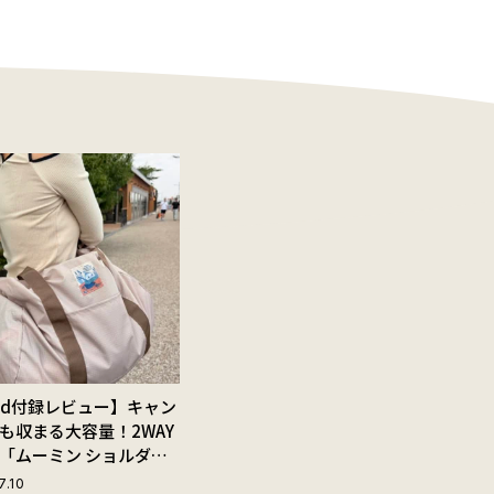
Red付録レビュー】キャン
も収まる大容量！2WAY
「ムーミン ショルダー
ップ付きボストンバッ
7.10