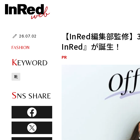
【InRed編集部監修】
26.07.02
InRed』が誕生！
FASHION
PR
K
EYWORD
靴
S
NS SHARE