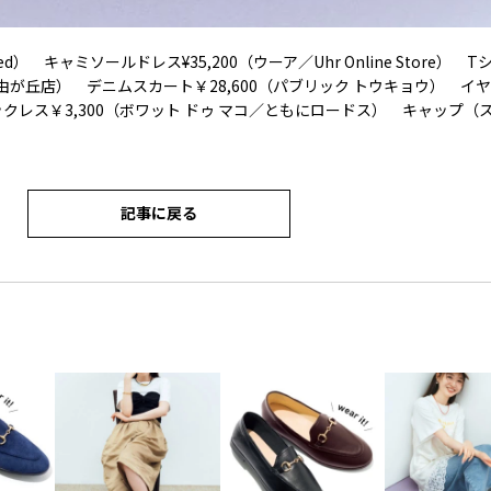
Red） キャミソールドレス¥35,200（ウーア／Uhr Online Store） 
自由が丘店） デニムスカート￥28,600（パブリック トウキョウ） イ
ックレス￥3,300（ボワット ドゥ マコ／ともにロードス） キャップ（
記事に戻る