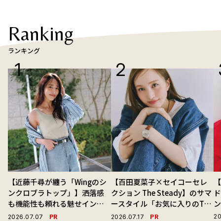
Ranking
ランキング
【近藤千尋が纏う「Wingのシ
【百田夏菜子×セイコーセレ
ンクロブラトップ」】洒落感
クション The Steady】のサマ
ド
も機能性も頼れる魅せインナ
ースタイル「お気に入りのTシ
ーで毎日を心地よくアプデ！
ャツと最高の時計と。」
PR
PR
20
2026.07.07
2026.07.17