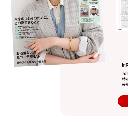
In
20
特
表