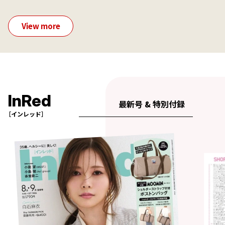
View more
InRed
最新号 & 特別付録
［インレッド］