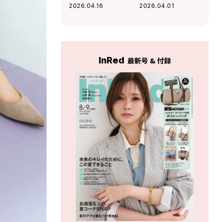
グ３選
命！レトロ可愛い
2026.04.16
2026.04.01
オールスターが爆
誕
InRed
最新号 & 付録