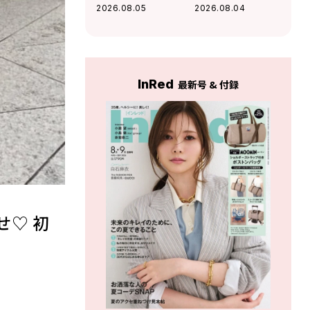
度な肌見せで軽や
ショーツが主役！
2026.08.05
2026.08.04
かに魅せる夏スタ
レジャーにも最適
イル
なアクティブコー
デ
InRed
最新号 & 付録
せ♡ 初