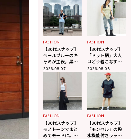
人のデニムスタイ
「ザ・ノース・フ
ル
ェイス」で作る大
人カジュアル
FASHION
FASHION
【30代スナップ】
【30代スナップ】
ペールブルーのキ
「ドット柄」大人
ャミが主役。黒多
はどう着こなす？
めでスタイリング
黒の小物使いで辛
2026.08.07
2026.08.06
したモードカジュ
口に引き締めるバ
アル
ランス学
FASHION
FASHION
【30代スナップ】
【30代スナップ】
モノトーンでまと
「モンベル」の撥
めてモードに。適
水機能付きラップ