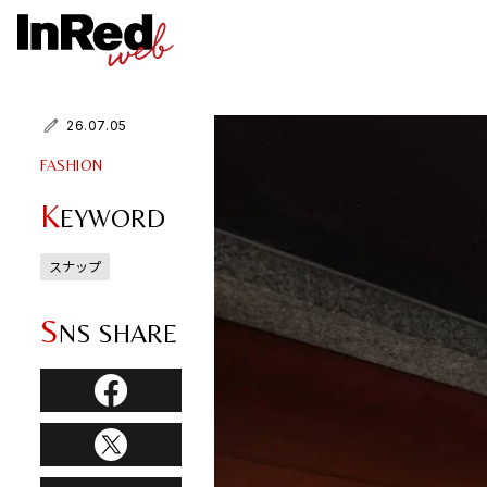
26.07.05
FASHION
K
EYWORD
スナップ
S
NS SHARE