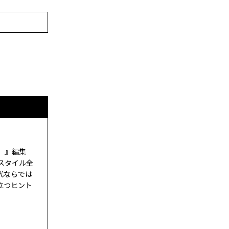
ド）』編集
スタイル全
代ならでは
立つヒント