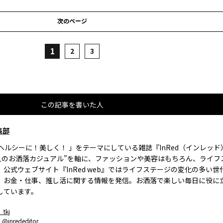
次のページ
1
2
3
この記事を書いた人
集部
、ヘルシーに！美しく！ 」をテーマにしている雑誌『InRed（インレッ
大人のお洒落カジュアル”を軸に、ファッションや美容はもちろん、ライフ
。公式ウェブサイト『InRed web』ではライフステージの変化の多い世
、お金・仕事、推し活に関する情報を発信。お洒落で楽しい毎日に役に
しています。
_tkj
：
@inrededitor