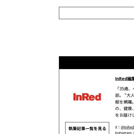
InRed編
「35歳
部。 “
般を網羅
の、健康
をお届け
X：
@InRed
執筆記事一覧を見る
Instagram