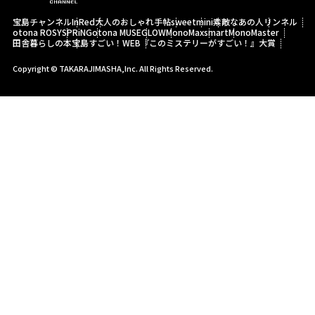
宝島チャンネル
InRed
大人のおしゃれ手帖
sweet
mini
素敵なあの人
リンネル
otona ROSY
SPRiNG
otona MUSE
GLOW
MonoMax
smart
MonoMaster
田舎暮らしの本
宝島すごい！WEB
『このミステリーがすごい！』大賞
Copyright © TAKARAJIMASHA,Inc. All Rights Reserved.