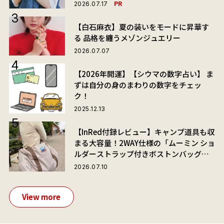
PR
2026.07.17
【白石麻衣】夏の装いをモードに昇華す
る 品格を纏うメゾンジュエリー
2026.07.07
【2026年開運】【シウマの数字占い】 ま
ずは自分の身のまわりの数字をチェッ
ク！
2025.12.13
【InRed付録レビュー】キャンプ道具も収
まる大容量！2WAY仕様の「ムーミン ショ
ルダーストラップ付きボストンバッグ」
が夏旅におすすめな理由
2026.07.10
View more