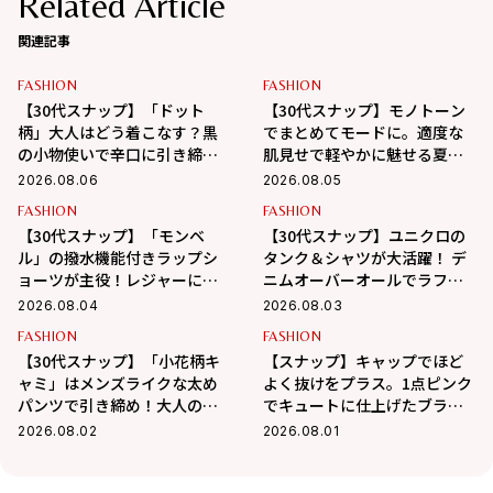
Related Article
関連記事
FASHION
FASHION
【30代スナップ】「ドット
【30代スナップ】モノトーン
柄」大人はどう着こなす？黒
でまとめてモードに。適度な
の小物使いで辛口に引き締め
肌見せで軽やかに魅せる夏ス
るバランス学
タイル
2026.08.06
2026.08.05
FASHION
FASHION
【30代スナップ】「モンベ
【30代スナップ】ユニクロの
ル」の撥水機能付きラップシ
タンク＆シャツが大活躍！ デ
ョーツが主役！レジャーにも
ニムオーバーオールでラフに
最適なアクティブコーデ
まとめた真夏コーデ
2026.08.04
2026.08.03
FASHION
FASHION
【30代スナップ】「小花柄キ
【スナップ】キャップでほど
ャミ」はメンズライクな太め
よく抜けをプラス。1点ピンク
パンツで引き締め！大人の甘
でキュートに仕上げたブラッ
辛MIX最適解
クコーデ
2026.08.02
2026.08.01