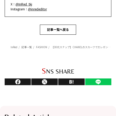
X：
@InRed_tkj
Instagram：
@inrededitor
記事一覧へ戻る
InRed
記事一覧
FASHION
【30代スナップ】CHANELのスカーフでエレガントに。メッシュトップス×デニムパンツで作るカジュアルコーデを、一気に洗練！
S
NS SHARE