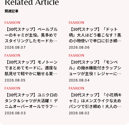
Related Article
関連記事
FASHION
FASHION
【30代スナップ】ペールブル
【30代スナップ】「ドット
ーのキャミが主役。黒多めで
柄」大人はどう着こなす？黒
スタイリングしたモードカジ
の小物使いで辛口に引き締め
ュアル
るバランス学
2026.08.07
2026.08.06
FASHION
FASHION
【30代スナップ】モノトーン
【30代スナップ】「モンベ
でまとめてモードに。適度な
ル」の撥水機能付きラップシ
肌見せで軽やかに魅せる夏ス
ョーツが主役！レジャーにも
タイル
最適なアクティブコーデ
2026.08.05
2026.08.04
FASHION
FASHION
【30代スナップ】ユニクロの
【30代スナップ】「小花柄キ
タンク＆シャツが大活躍！ デ
ャミ」はメンズライクな太め
ニムオーバーオールでラフに
パンツで引き締め！大人の甘
まとめた真夏コーデ
辛MIX最適解
2026.08.03
2026.08.02