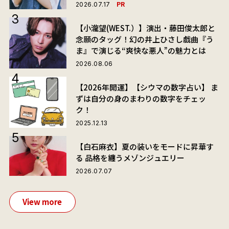
PR
2026.07.17
【小瀧望(WEST.）】演出・藤田俊太郎と
念願のタッグ！幻の井上ひさし戯曲『う
ま』で演じる“爽快な悪人”の魅力とは
2026.08.06
【2026年開運】【シウマの数字占い】 ま
ずは自分の身のまわりの数字をチェッ
ク！
2025.12.13
【白石麻衣】夏の装いをモードに昇華す
る 品格を纏うメゾンジュエリー
2026.07.07
View more