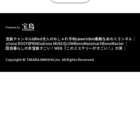
宝島チャンネル
InRed
大人のおしゃれ手帖
sweet
mini
素敵なあの人
リンネル
otona ROSY
SPRiNG
otona MUSE
GLOW
MonoMax
smart
MonoMaster
田舎暮らしの本
宝島すごい！WEB
『このミステリーがすごい！』大賞
Copyright © TAKARAJIMASHA,Inc. All Rights Reserved.