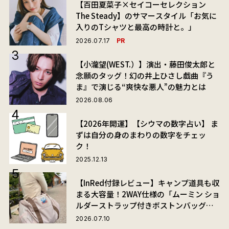
【百田夏菜子×セイコーセレクション
The Steady】のサマースタイル「お気に
入りのTシャツと最高の時計と。」
PR
2026.07.17
【小瀧望(WEST.）】演出・藤田俊太郎と
念願のタッグ！幻の井上ひさし戯曲『う
ま』で演じる“爽快な悪人”の魅力とは
2026.08.06
【2026年開運】【シウマの数字占い】 ま
ずは自分の身のまわりの数字をチェッ
ク！
2025.12.13
【InRed付録レビュー】キャンプ道具も収
まる大容量！2WAY仕様の「ムーミン ショ
ルダーストラップ付きボストンバッグ」
が夏旅におすすめな理由
2026.07.10