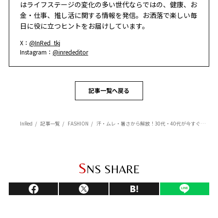
はライフステージの変化の多い世代ならではの、健康、お
金・仕事、推し活に関する情報を発信。お洒落で楽しい毎
日に役に立つヒントをお届けしています。
X：
@InRed_tkj
Instagram：
@inrededitor
記事一覧へ戻る
InRed
記事一覧
FASHION
汗・ムレ・暑さから解放！30代・40代が今すぐ買うべき「下着メーカーの夏用名品ブラ＆インナー」
S
NS SHARE