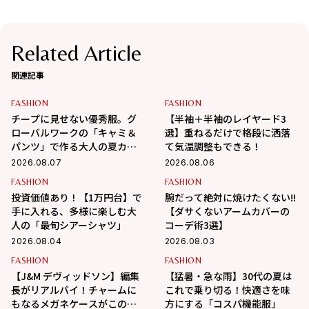
Related Article
関連記事
FASHION
FASHION
チープに見せない優秀服。グ
【半袖＋半袖のレイヤード3
ローバルワークの「キャミ＆
選】重ねるだけで格段に洒落
パンツ」で作る大人の夏カジ
て気温調整もできる！
ュアル
2026.08.07
2026.08.06
FASHION
FASHION
投資価値あり！【1万円台】で
腕だって絶対に焼けたくない!!
手に入れる、多様に楽しむ大
【ダサくないアームカバーの
人の「最旬シアーシャツ」
コーデ術3選】
2026.08.04
2026.08.03
FASHION
FASHION
【J&M デヴィッドソン】編集
【猛暑・急な雨】30代の夏は
長がリアルバイ！チャームに
これで乗り切る！快適さを味
もなるメガネケースがこの夏
方にする「コスパ機能服」