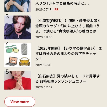
入りのTシャツと最高の時計と。」
PR
2026.07.17
【小瀧望(WEST.）】演出・藤田俊太郎と
念願のタッグ！幻の井上ひさし戯曲『う
ま』で演じる“爽快な悪人”の魅力とは
2026.08.06
【2026年開運】【シウマの数字占い】 ま
ずは自分の身のまわりの数字をチェッ
ク！
2025.12.13
【白石麻衣】夏の装いをモードに昇華す
る 品格を纏うメゾンジュエリー
2026.07.07
View more