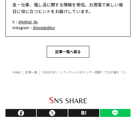
金・仕事、推し活に関する情報を発信。お洒落で楽しい毎
日に役に立つヒントをお届けしています。
X：
@InRed_tkj
Instagram：
@inrededitor
記事一覧へ戻る
InRed
記事一覧
FASHION
シアーTシャツのインナー問題！プロが推す「ストラップ・アシメ」で差がつく大人の透け感コーデ
S
NS SHARE