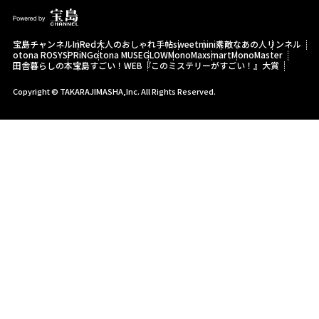
宝島チャンネル
InRed
大人のおしゃれ手帖
sweet
mini
素敵なあの人
リンネル
otona ROSY
SPRiNG
otona MUSE
GLOW
MonoMax
smart
MonoMaster
田舎暮らしの本
宝島すごい！WEB
『このミステリーがすごい！』大賞
Copyright © TAKARAJIMASHA,Inc. All Rights Reserved.