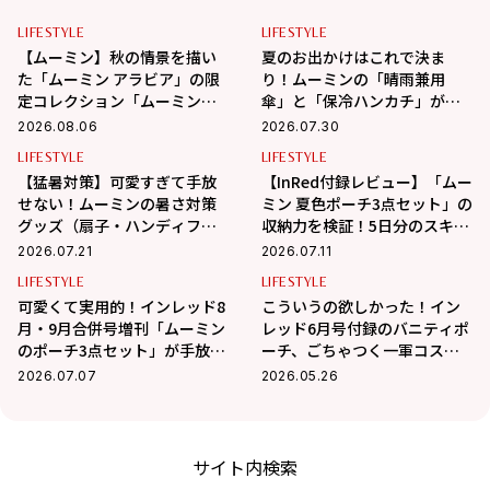
LIFESTYLE
LIFESTYLE
【ムーミン】秋の情景を描い
夏のお出かけはこれで決ま
た「ムーミン アラビア」の限
り！ムーミンの「晴雨兼用
定コレクション「ムーミンズ
傘」と「保冷ハンカチ」が可
デイ 2026」が8月8日（土）よ
愛すぎ♡
2026.08.06
2026.07.30
り期間限定発売！
LIFESTYLE
LIFESTYLE
【猛暑対策】可愛すぎて手放
【InRed付録レビュー】「ムー
せない！ムーミンの暑さ対策
ミン 夏色ポーチ3点セット」の
グッズ（扇子・ハンディファ
収納力を検証！5日分のスキン
ン・冷感タオル）
ケアは入る？
2026.07.21
2026.07.11
LIFESTYLE
LIFESTYLE
可愛くて実用的！インレッド8
こういうの欲しかった！イン
月・9月合併号増刊「ムーミン
レッド6月号付録のバニティポ
のポーチ3点セット」が手放せ
ーチ、ごちゃつく一軍コスメ
なくなる活用術
が全部まとまって感動…！使
2026.07.07
2026.05.26
い方実例を紹介
サイト内検索