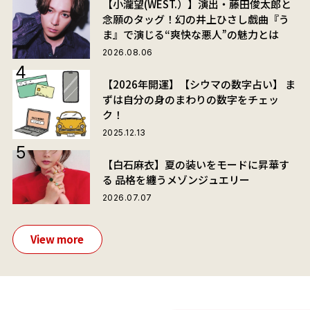
【小瀧望(WEST.）】演出・藤田俊太郎と
念願のタッグ！幻の井上ひさし戯曲『う
ま』で演じる“爽快な悪人”の魅力とは
2026.08.06
【2026年開運】【シウマの数字占い】 ま
ずは自分の身のまわりの数字をチェッ
ク！
2025.12.13
【白石麻衣】夏の装いをモードに昇華す
る 品格を纏うメゾンジュエリー
2026.07.07
View more