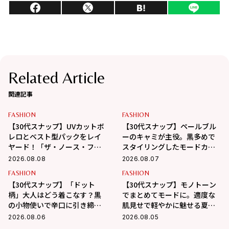
Related Article
関連記事
FASHION
FASHION
【30代スナップ】UVカットボ
【30代スナップ】ペールブル
レロとベスト型パックをレイ
ーのキャミが主役。黒多めで
ヤード！「ザ・ノース・フェ
スタイリングしたモードカジ
イス」で作る大人カジュアル
ュアル
2026.08.08
2026.08.07
FASHION
FASHION
【30代スナップ】「ドット
【30代スナップ】モノトーン
柄」大人はどう着こなす？黒
でまとめてモードに。適度な
の小物使いで辛口に引き締め
肌見せで軽やかに魅せる夏ス
るバランス学
タイル
2026.08.06
2026.08.05