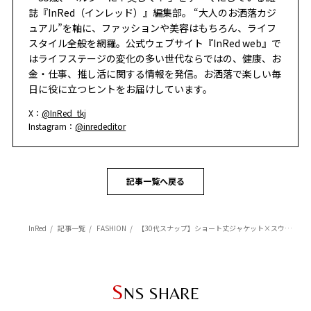
誌『InRed（インレッド）』編集部。 “大人のお洒落カジ
ュアル”を軸に、ファッションや美容はもちろん、ライフ
スタイル全般を網羅。公式ウェブサイト『InRed web』で
はライフステージの変化の多い世代ならではの、健康、お
金・仕事、推し活に関する情報を発信。お洒落で楽しい毎
日に役に立つヒントをお届けしています。
X：
@InRed_tkj
Instagram：
@inrededitor
記事一覧へ戻る
InRed
記事一覧
FASHION
【30代スナップ】ショート丈ジャケット×スウェットパンツ。ミニマルさが魅力の大人カジュアル
S
NS SHARE