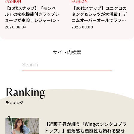
FASHION
FASHION
【30代スナップ】「モンベ
【30代スナップ】ユニクロの
ル」の撥水機能付きラップシ
タンク＆シャツが大活躍！ デ
ョーツが主役！レジャーにも
ニムオーバーオールでラフに
最適なアクティブコーデ
まとめた真夏コーデ
2026.08.04
2026.08.03
サイト内検索
Ranking
ランキング
【近藤千尋が纏う「Wingのシンクロブラ
トップ」】洒落感も機能性も頼れる魅せ