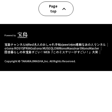
Page
top
宝島チャンネル
InRed
大人のおしゃれ手帖
sweet
mini
素敵なあの人
リンネル
otona ROSY
SPRiNG
otona MUSE
GLOW
MonoMax
smart
MonoMaster
田舎暮らしの本
宝島すごい！WEB
『このミステリーがすごい！』大賞
Copyright © TAKARAJIMASHA,Inc. All Rights Reserved.