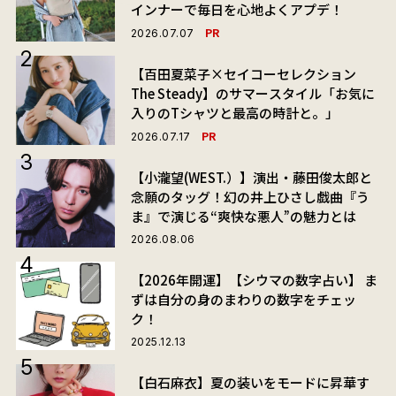
インナーで毎日を心地よくアプデ！
PR
2026.07.07
【百田夏菜子×セイコーセレクション
The Steady】のサマースタイル「お気に
入りのTシャツと最高の時計と。」
PR
2026.07.17
【小瀧望(WEST.）】演出・藤田俊太郎と
念願のタッグ！幻の井上ひさし戯曲『う
ま』で演じる“爽快な悪人”の魅力とは
2026.08.06
【2026年開運】【シウマの数字占い】 ま
ずは自分の身のまわりの数字をチェッ
ク！
2025.12.13
【白石麻衣】夏の装いをモードに昇華す