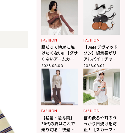
きる！
アーシャツ」
FASHION
FASHION
腕だって絶対に焼
【J&M デヴィッド
けたくない!! 【ダサ
ソン】編集長がリ
くないアームカバ
アルバイ！チャー
ーのコーデ術3選】
ムにもなるメガネ
2026.08.03
2026.08.01
ケースがこの夏大
活躍の予感
FASHION
FASHION
【猛暑・急な雨】
首の後ろや耳のう
30代の夏はこれで
っかり日焼けを防
乗り切る！快適さ
止！【スカーフ付