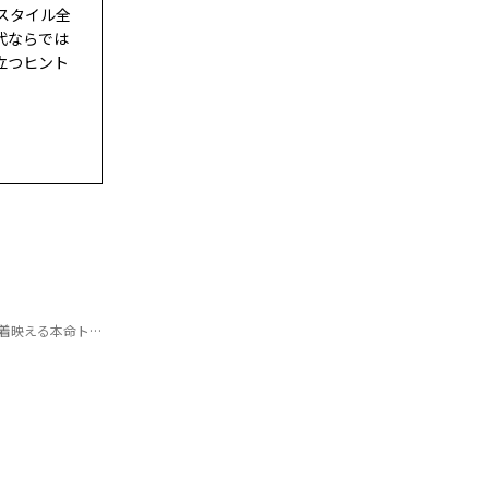
スタイル全
代ならでは
立つヒント
える本命トップス