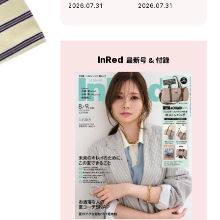
を味方にする「コ
きキャップ】はフ
2026.07.31
2026.07.31
スパ機能服」
ェスや旅行でも活
躍
InRed
最新号 & 付録