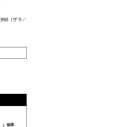
990（ザラ／
ド）』編集