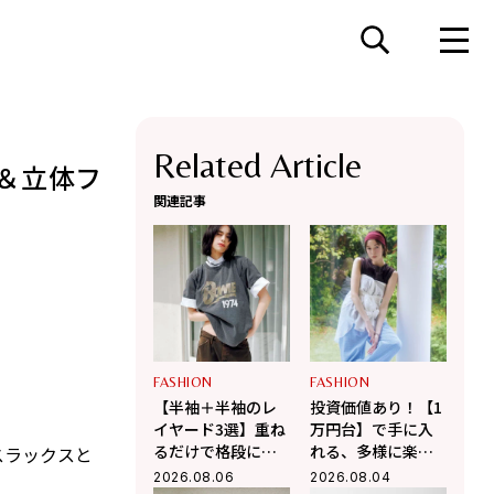
Related Article
＆立体フ
関連記事
FASHION
FASHION
【半袖＋半袖のレ
投資価値あり！【1
イヤード3選】重ね
万円台】で手に入
るだけで格段に洒
れる、多様に楽し
スラックスと
落て気温調整もで
む大人の「最旬シ
2026.08.06
2026.08.04