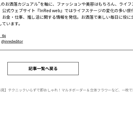
大人のお洒落カジュアル”を軸に、ファッションや美容はもちろん、ライフ
。公式ウェブサイト『InRed web』ではライフステージの変化の多い世
、お金・仕事、推し活に関する情報を発信。お洒落で楽しい毎日に役に
しています。
_tkj
：
@inrededitor
記事一覧へ戻る
必見】テクニックいらずで即おしゃれ！マルチボーダー＆立体フラワーなど、一枚で着映