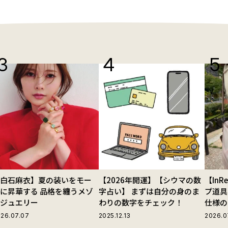
【白石麻衣】夏の装いをモー
【2026年開運】【シウマの数
【In
に昇華する 品格を纏うメゾ
字占い】 まずは自分の身のま
プ道具
ンジュエリー
わりの数字をチェック！
仕様の
ストラ
26.07.07
2025.12.13
2026.0
グ」が