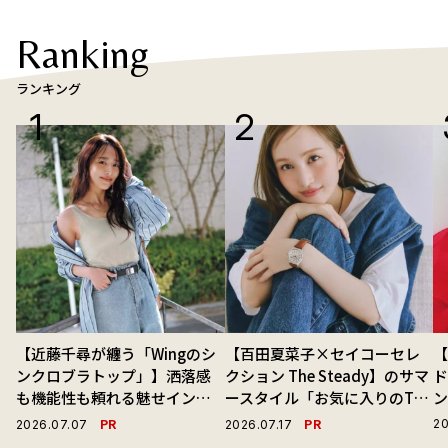
Ranking
ランキング
【近藤千尋が纏う「Wingのシ
【百田夏菜子×セイコーセレ
ンクロブラトップ」】洒落感
クション The Steady】のサマ
ド
も機能性も頼れる魅せインナ
ースタイル「お気に入りのTシ
ーで毎日を心地よくアプデ！
ャツと最高の時計と。」
PR
PR
20
2026.07.07
2026.07.17