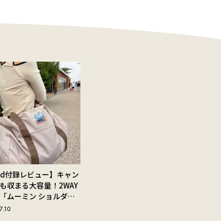
Red付録レビュー】キャン
も収まる大容量！2WAY
「ムーミン ショルダー
ップ付きボストンバッ
7.10
夏旅におすすめな理由