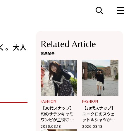
Related Article
く。大人
関連記事
FASHION
FASHION
【30代スナップ】
【30代スナップ】
旬のサテンキャミ
ユニクロのスウェ
ワンピが主役♡ デ
ット＆シャツが活
ニムパンツで作る
躍！ バルーンミニ
2026.03.18
2026.03.13