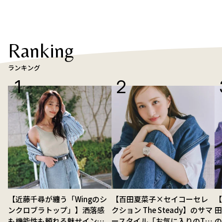
Ranking
ランキング
【近藤千尋が纏う「Wingのシ
【百田夏菜子×セイコーセレ
【
ンクロブラトップ」】洒落感
クション The Steady】のサマ
も機能性も頼れる魅せインナ
ースタイル「お気に入りのTシ