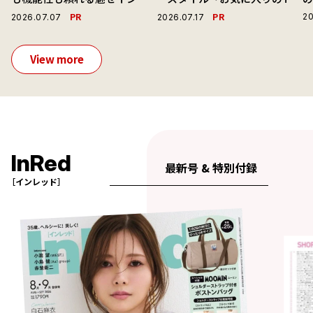
ーで毎日を心地よくアプデ！
ャツと最高の時計と。」
演
PR
PR
20
2026.07.07
2026.07.17
View more
InRed
最新号 & 特別付録
［インレッド］