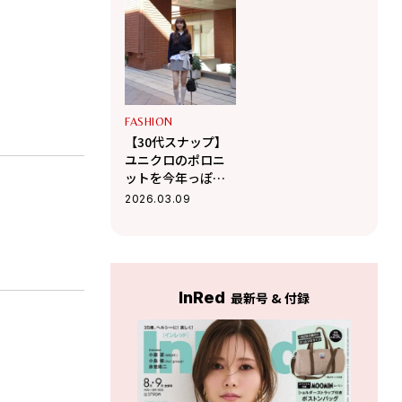
スイートカジュア
スカとあわせて韓
ル
国風スタイルに
FASHION
【30代スナップ】
ユニクロのポロニ
ットを今年っぽく
アレンジ！ 品よく
2026.03.09
まとめたレディな
着こなし
InRed
最新号 & 付録