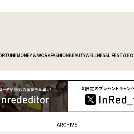
ORTUNE
MONEY & WORK
FASHION
BEAUTY
WELLNESS
LIFESTYLE
O
ARCHIVE