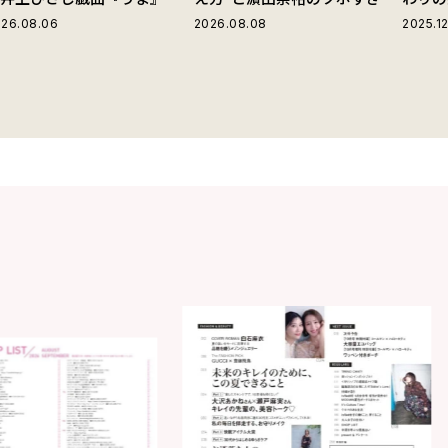
じる“爽快な悪人”の魅力と
言動
26.08.06
2026.08.08
2025.12
は