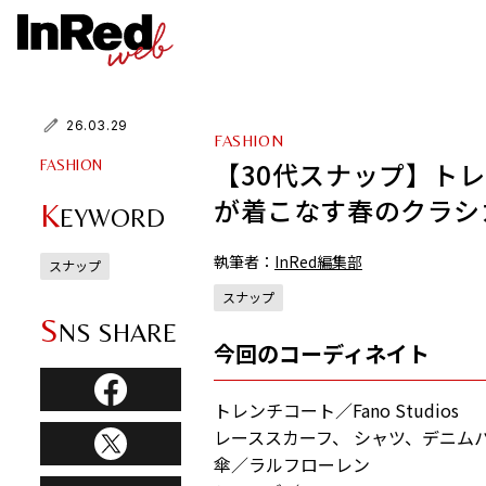
26.03.29
FASHION
【30代スナップ】ト
FASHION
が着こなす春のクラシ
K
EYWORD
執筆者：
InRed編集部
スナップ
スナップ
S
NS SHARE
今回のコーディネイト
トレンチコート／Fano Studios
レーススカーフ、 シャツ、デニムパ
傘／ラルフローレン