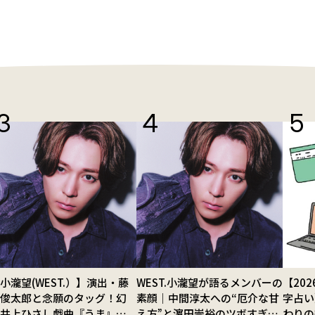
小瀧望(WEST.）】演出・藤
WEST.小瀧望が語るメンバーの
【20
田俊太郎と念願のタッグ！幻
素顔｜中間淳太への“厄介な甘
字占い
の井上ひさし戯曲『うま』で
え方”と濵田崇裕のツボすぎる
わりの