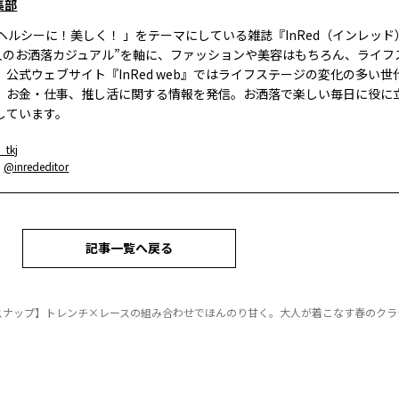
集部
、ヘルシーに！美しく！ 」をテーマにしている雑誌『InRed（インレッ
大人のお洒落カジュアル”を軸に、ファッションや美容はもちろん、ライフ
。公式ウェブサイト『InRed web』ではライフステージの変化の多い世
、お金・仕事、推し活に関する情報を発信。お洒落で楽しい毎日に役に
しています。
_tkj
：
@inrededitor
記事一覧へ戻る
代スナップ】トレンチ×レースの組み合わせでほんのり甘く。大人が着こなす春のクラ