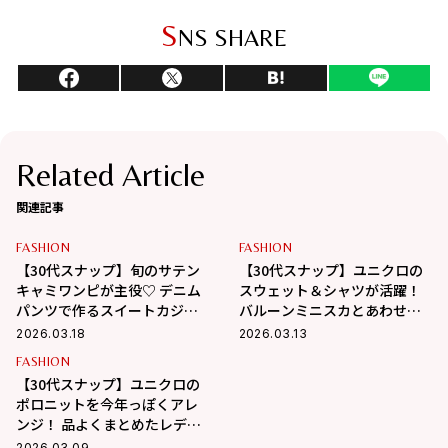
S
NS SHARE
Related Article
関連記事
FASHION
FASHION
【30代スナップ】旬のサテン
【30代スナップ】ユニクロの
キャミワンピが主役♡ デニム
スウェット＆シャツが活躍！
パンツで作るスイートカジュ
バルーンミニスカとあわせて
アル
韓国風スタイルに
2026.03.18
2026.03.13
FASHION
【30代スナップ】ユニクロの
ポロニットを今年っぽくアレ
ンジ！ 品よくまとめたレディ
な着こなし
2026.03.09