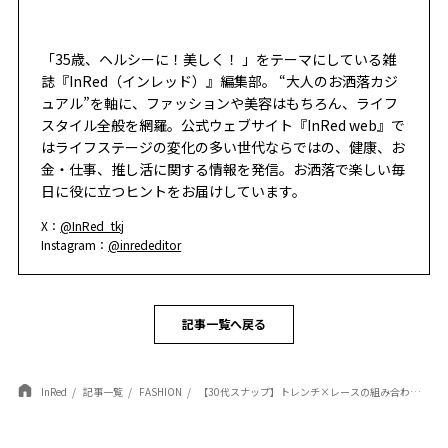
「35歳、ヘルシーに！美しく！ 」をテーマにしている雑
誌『InRed（インレッド）』編集部。 “大人のお洒落カジ
ュアル”を軸に、ファッションや美容はもちろん、ライフ
スタイル全般を網羅。公式ウェブサイト『InRed web』で
はライフステージの変化の多い世代ならではの、健康、お
金・仕事、推し活に関する情報を発信。お洒落で楽しい毎
日に役に立つヒントをお届けしています。
X：
@InRed_tkj
Instagram：
@inrededitor
記事一覧へ戻る
InRed
記事一覧
FASHION
【30代スナップ】トレンチ×レースの組み合わせでほんのり甘く。大人が着こなす春のクラシカルスタイル