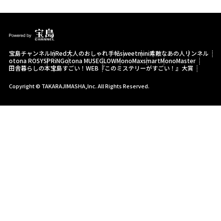
宝島チャンネル
InRed
大人のおしゃれ手帖
sweet
mini
素敵なあの人
リンネル
otona ROSY
SPRiNG
otona MUSE
GLOW
MonoMax
smart
MonoMaster
田舎暮らしの本
宝島すごい！WEB
『このミステリーがすごい！』大賞
Copyright © TAKARAJIMASHA,Inc. All Rights Reserved.