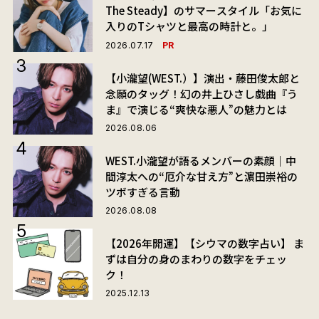
The Steady】のサマースタイル「お気に
入りのTシャツと最高の時計と。」
PR
2026.07.17
【小瀧望(WEST.）】演出・藤田俊太郎と
念願のタッグ！幻の井上ひさし戯曲『う
ま』で演じる“爽快な悪人”の魅力とは
2026.08.06
WEST.小瀧望が語るメンバーの素顔｜中
間淳太への“厄介な甘え方”と濵田崇裕の
ツボすぎる言動
2026.08.08
【2026年開運】【シウマの数字占い】 ま
ずは自分の身のまわりの数字をチェッ
ク！
2025.12.13