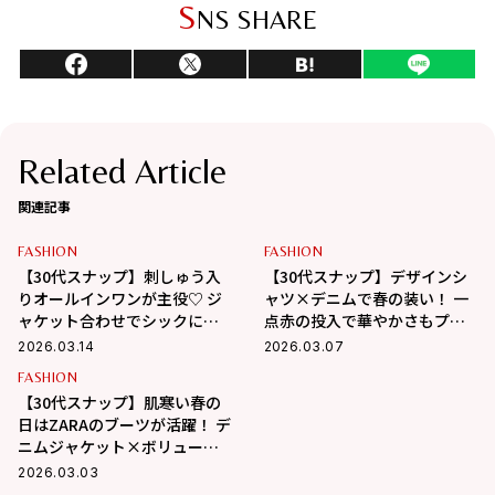
S
NS SHARE
Related Article
関連記事
FASHION
FASHION
【30代スナップ】刺しゅう入
【30代スナップ】デザインシ
りオールインワンが主役♡ ジ
ャツ×デニムで春の装い！ 一
ャケット合わせでシックにス
点赤の投入で華やかさもプラ
タイリング
ス
2026.03.14
2026.03.07
FASHION
【30代スナップ】肌寒い春の
日はZARAのブーツが活躍！ デ
ニムジャケット×ボリューム
スカートで大人キュートに
2026.03.03