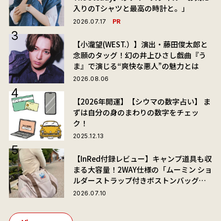
入りのTシャツと最高の時計と。」
PR
2026.07.17
【小瀧望(WEST.）】演出・藤田俊太郎と
念願のタッグ！幻の井上ひさし戯曲『う
ま』で演じる“爽快な悪人”の魅力とは
2026.08.06
【2026年開運】【シウマの数字占い】 ま
ずは自分の身のまわりの数字をチェッ
ク！
2025.12.13
【InRed付録レビュー】キャンプ道具も収
まる大容量！2WAY仕様の「ムーミン ショ
ルダーストラップ付きボストンバッグ」
が夏旅におすすめな理由
2026.07.10