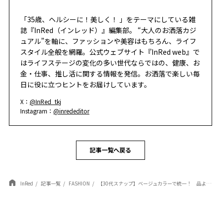
「35歳、ヘルシーに！美しく！ 」をテーマにしている雑
誌『InRed（インレッド）』編集部。 “大人のお洒落カジ
ュアル”を軸に、ファッションや美容はもちろん、ライフ
スタイル全般を網羅。公式ウェブサイト『InRed web』で
はライフステージの変化の多い世代ならではの、健康、お
金・仕事、推し活に関する情報を発信。お洒落で楽しい毎
日に役に立つヒントをお届けしています。
X：
@InRed_tkj
Instagram：
@inrededitor
記事一覧へ戻る
InRed
記事一覧
FASHION
【30代スナップ】ベージュカラーで統一！ 品よくまとめたクラシックなカジュアルコーデ