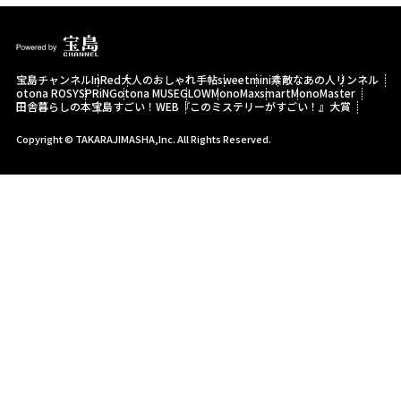
宝島チャンネル
InRed
大人のおしゃれ手帖
sweet
mini
素敵なあの人
リンネル
otona ROSY
SPRiNG
otona MUSE
GLOW
MonoMax
smart
MonoMaster
田舎暮らしの本
宝島すごい！WEB
『このミステリーがすごい！』大賞
Copyright © TAKARAJIMASHA,Inc. All Rights Reserved.