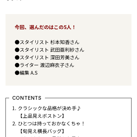
今回、選んだのはこの5人！
●スタイリスト
杉本知香
さん
●スタイリスト
武田亜利紗
さん
●スタイリスト
深田芳美
さん
●ライター
渡辺麻衣子
さん
●編集
A.S
CONTENTS
クラシックな品格が決め手♪
【上品見えボストン】
ひとつは持っておかなくちゃ！
【旬見え横長バッグ】