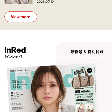
が夏旅におすすめな理由
2026.07.10
View more
InRed
最新号 & 特別付録
［インレッド］