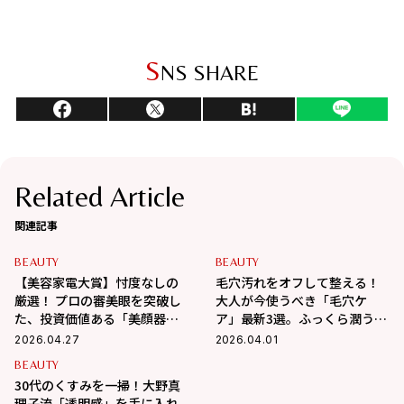
S
NS SHARE
Related Article
関連記事
BEAUTY
BEAUTY
【美容家電大賞】忖度なしの
毛穴汚れをオフして整える！
厳選！ プロの審美眼を突破し
大人が今使うべき「毛穴ケ
た、投資価値ある「美顔器」5
ア」最新3選。ふっくら潤う理
選
想の肌へ
2026.04.27
2026.04.01
BEAUTY
30代のくすみを一掃！大野真
理子流「透明感」を手に入れ