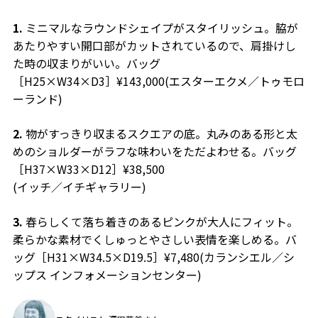
1.
ミニマルなラウンドシェイプがスタイリッシュ。脇が
あたりやすい開口部がカットされているので、肩掛けし
た時の収まりがいい。バッグ
［H25×W34×D3］¥143,000(エスターエクメ／トゥモロ
ーランド)
2.
物がすっきり収まるスクエアの底。丸みのある形と太
めのショルダーがラフな味わいをただよわせる。バッグ
［H37×W33×D12］¥38,500
(イッチ／イチギャラリー)
3.
春らしくて落ち着きのあるピンクが大人にフィット。
柔らかな素材でくしゅっとやさしい表情を楽しめる。バ
ッグ［H31×W34.5×D19.5］¥7,480(カランシエル／シ
ップス インフォメーションセンター)