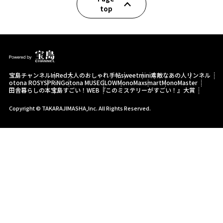
top
宝島チャンネル
InRed
大人のおしゃれ手帖
sweet
mini
素敵なあの人
リンネル
otona ROSY
SPRiNG
otona MUSE
GLOW
MonoMax
smart
MonoMaster
田舎暮らしの本
宝島すごい！WEB
『このミステリーがすごい！』大賞
Copyright © TAKARAJIMASHA,Inc. All Rights Reserved.