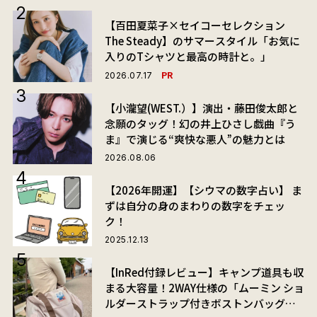
【百田夏菜子×セイコーセレクション
The Steady】のサマースタイル「お気に
入りのTシャツと最高の時計と。」
PR
2026.07.17
【小瀧望(WEST.）】演出・藤田俊太郎と
念願のタッグ！幻の井上ひさし戯曲『う
ま』で演じる“爽快な悪人”の魅力とは
2026.08.06
【2026年開運】【シウマの数字占い】 ま
ずは自分の身のまわりの数字をチェッ
ク！
2025.12.13
【InRed付録レビュー】キャンプ道具も収
まる大容量！2WAY仕様の「ムーミン ショ
ルダーストラップ付きボストンバッグ」