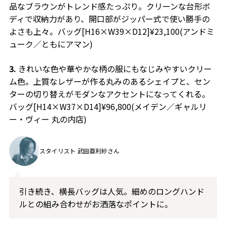
品なブラウンがトレンド感たっぷり。クリーンな台形ボ
ディで収納力があり、開口部がジッパー式で使い勝手の
よさも上々。バッグ[H16×W39×D12]¥23,100(アンドミ
ューク／ともにアマン)
3.
きれいな色や華やかな柄の服にもなじみやすいクリー
ム色。上質なレザーが作る丸みのあるシェイプと、セン
ターの切り替えがモダンなアクセントになってくれる。
バッグ[H14×W37×D14]¥96,800(メイデン／ギャルリ
ー・ヴィー 丸の内店)
スタイリスト 武田亜利紗さん
引き続き、横長バッグは人気。細めのロングハンド
ルとの組み合わせがお洒落なポイントに。