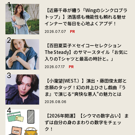
【近藤千尋が纏う「Wingのシンクロブラ
トップ」】洒落感も機能性も頼れる魅せ
インナーで毎日を心地よくアプデ！
PR
2026.07.07
【百田夏菜子×セイコーセレクション
The Steady】のサマースタイル「お気に
入りのTシャツと最高の時計と。」
PR
2026.07.17
【小瀧望(WEST.）】演出・藤田俊太郎と
念願のタッグ！幻の井上ひさし戯曲『う
ま』で演じる“爽快な悪人”の魅力とは
2026.08.06
【2026年開運】【シウマの数字占い】 ま
ずは自分の身のまわりの数字をチェッ
ク！