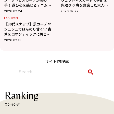
手！ 遊び心を感じるデニムコ
先取り♡ 春を意識した大人の
ーデ
カジュアルガーリー
2026.02.24
2026.02.22
FASHION
【30代スナップ】黒カーデや
シュシュでほんのり甘く♡ 古
着をロマンティックに着こな
す方法
2026.02.13
サイト内検索
Ranking
ランキング