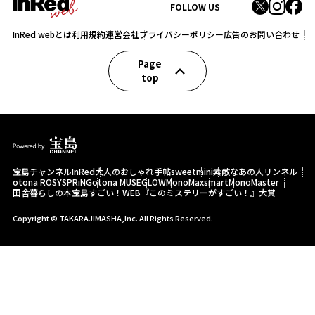
FOLLOW US
InRed webとは
利用規約
運営会社
プライバシーポリシー
広告のお問い合わせ
Page
top
宝島チャンネル
InRed
大人のおしゃれ手帖
sweet
mini
素敵なあの人
リンネル
otona ROSY
SPRiNG
otona MUSE
GLOW
MonoMax
smart
MonoMaster
田舎暮らしの本
宝島すごい！WEB
『このミステリーがすごい！』大賞
Copyright © TAKARAJIMASHA,Inc. All Rights Reserved.