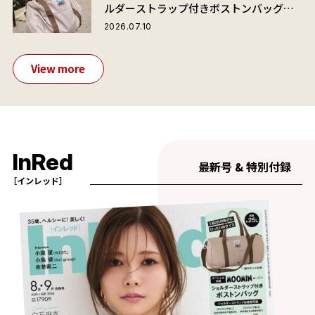
ルダーストラップ付きボストンバッグ」
が夏旅におすすめな理由
2026.07.10
View more
InRed
最新号 & 特別付録
［インレッド］