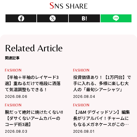
S
NS SHARE
Related Article
関連記事
FASHION
FASHION
【半袖＋半袖のレイヤード3
投資価値あり！【1万円台】で
選】重ねるだけで格段に洒落
手に入れる、多様に楽しむ大
て気温調整もできる！
人の「最旬シアーシャツ」
2026.08.06
2026.08.04
FASHION
FASHION
腕だって絶対に焼けたくない!!
【J&M デヴィッドソン】編集
【ダサくないアームカバーの
長がリアルバイ！チャームに
コーデ術3選】
もなるメガネケースがこの夏
大活躍の予感
2026.08.03
2026.08.01