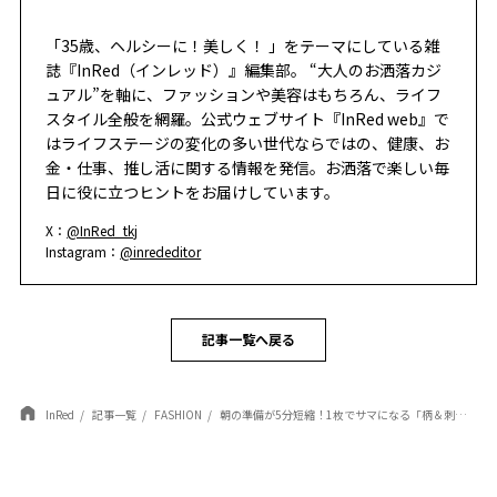
「35歳、ヘルシーに！美しく！ 」をテーマにしている雑
誌『InRed（インレッド）』編集部。 “大人のお洒落カジ
ュアル”を軸に、ファッションや美容はもちろん、ライフ
スタイル全般を網羅。公式ウェブサイト『InRed web』で
はライフステージの変化の多い世代ならではの、健康、お
金・仕事、推し活に関する情報を発信。お洒落で楽しい毎
日に役に立つヒントをお届けしています。
X：
@InRed_tkj
Instagram：
@inrededitor
記事一覧へ戻る
InRed
記事一覧
FASHION
朝の準備が5分短縮！1枚でサマになる「柄＆刺しゅうデニム」が30代のタイパ＆洒落見えに最強