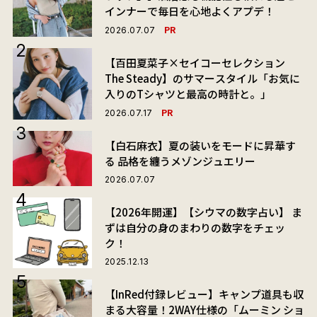
インナーで毎日を心地よくアプデ！
PR
2026.07.07
【百田夏菜子×セイコーセレクション
The Steady】のサマースタイル「お気に
入りのTシャツと最高の時計と。」
PR
2026.07.17
【白石麻衣】夏の装いをモードに昇華す
る 品格を纏うメゾンジュエリー
2026.07.07
【2026年開運】【シウマの数字占い】 ま
ずは自分の身のまわりの数字をチェッ
ク！
2025.12.13
【InRed付録レビュー】キャンプ道具も収
まる大容量！2WAY仕様の「ムーミン ショ