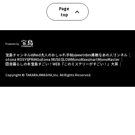
Page
top
宝島チャンネル
InRed
大人のおしゃれ手帖
sweet
mini
素敵なあの人
リンネル
otona ROSY
SPRiNG
otona MUSE
GLOW
MonoMax
smart
MonoMaster
田舎暮らしの本
宝島すごい！WEB
『このミステリーがすごい！』大賞
Copyright © TAKARAJIMASHA,Inc. All Rights Reserved.