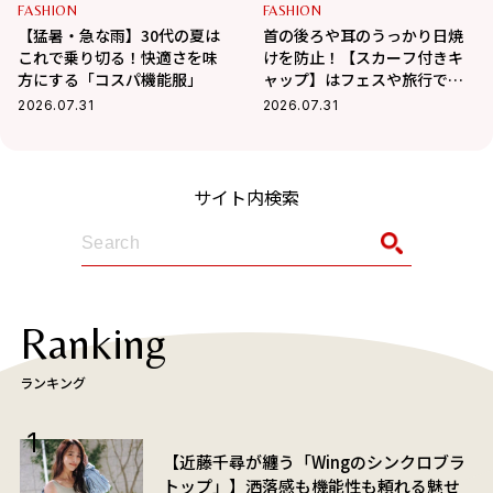
FASHION
FASHION
【猛暑・急な雨】30代の夏は
首の後ろや耳のうっかり日焼
これで乗り切る！快適さを味
けを防止！【スカーフ付きキ
方にする「コスパ機能服」
ャップ】はフェスや旅行でも
活躍
2026.07.31
2026.07.31
サイト内検索
Ranking
ランキング
【近藤千尋が纏う「Wingのシンクロブラ
トップ」】洒落感も機能性も頼れる魅せ