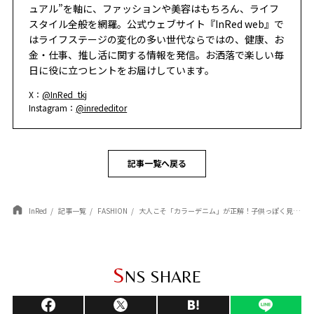
ュアル”を軸に、ファッションや美容はもちろん、ライフ
スタイル全般を網羅。公式ウェブサイト『InRed web』で
はライフステージの変化の多い世代ならではの、健康、お
金・仕事、推し活に関する情報を発信。お洒落で楽しい毎
日に役に立つヒントをお届けしています。
X：
@InRed_tkj
Instagram：
@inrededitor
記事一覧へ戻る
InRed
記事一覧
FASHION
大人こそ「カラーデニム」が正解！子供っぽく見えず、即モダンに決まる“ちょうどいい”選び方
S
NS SHARE