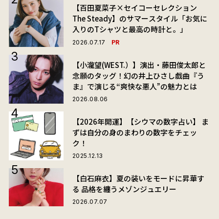
【百田夏菜子×セイコーセレクション
The Steady】のサマースタイル「お気に
入りのTシャツと最高の時計と。」
PR
2026.07.17
【小瀧望(WEST.）】演出・藤田俊太郎と
念願のタッグ！幻の井上ひさし戯曲『う
ま』で演じる“爽快な悪人”の魅力とは
2026.08.06
【2026年開運】【シウマの数字占い】 ま
ずは自分の身のまわりの数字をチェッ
ク！
2025.12.13
【白石麻衣】夏の装いをモードに昇華す
る 品格を纏うメゾンジュエリー
2026.07.07