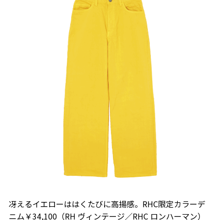
冴えるイエローははくたびに高揚感。RHC限定カラーデ
ニム￥34,100（RH ヴィンテージ／RHC ロンハーマン）