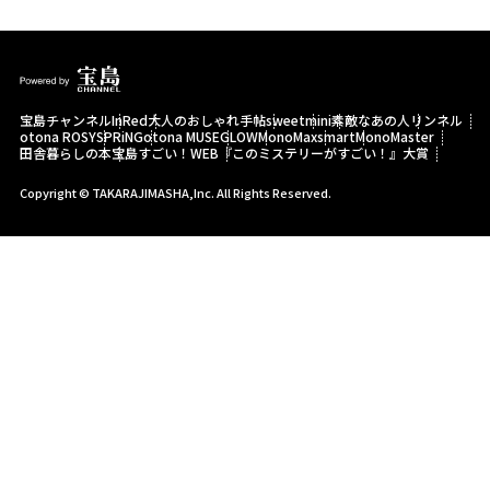
宝島チャンネル
InRed
大人のおしゃれ手帖
sweet
mini
素敵なあの人
リンネル
otona ROSY
SPRiNG
otona MUSE
GLOW
MonoMax
smart
MonoMaster
田舎暮らしの本
宝島すごい！WEB
『このミステリーがすごい！』大賞
Copyright © TAKARAJIMASHA,Inc. All Rights Reserved.