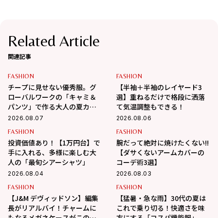
Related Article
関連記事
FASHION
FASHION
チープに見せない優秀服。グ
【半袖＋半袖のレイヤード3
ローバルワークの「キャミ＆
選】重ねるだけで格段に洒落
パンツ」で作る大人の夏カジ
て気温調整もできる！
ュアル
2026.08.07
2026.08.06
FASHION
FASHION
投資価値あり！【1万円台】で
腕だって絶対に焼けたくない!!
手に入れる、多様に楽しむ大
【ダサくないアームカバーの
人の「最旬シアーシャツ」
コーデ術3選】
2026.08.04
2026.08.03
FASHION
FASHION
【J&M デヴィッドソン】編集
【猛暑・急な雨】30代の夏は
長がリアルバイ！チャームに
これで乗り切る！快適さを味
もなるメガネケースがこの夏
方にする「コスパ機能服」