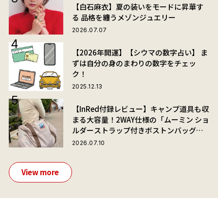
【白石麻衣】夏の装いをモードに昇華す
る 品格を纏うメゾンジュエリー
2026.07.07
【2026年開運】【シウマの数字占い】 ま
ずは自分の身のまわりの数字をチェッ
ク！
2025.12.13
【InRed付録レビュー】キャンプ道具も収
まる大容量！2WAY仕様の「ムーミン ショ
ルダーストラップ付きボストンバッグ」
が夏旅におすすめな理由
2026.07.10
View more