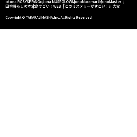
otona ROSY
SPRiNG
otona MUSE
GLOW
MonoMax
smart
MonoMaster
田舎暮らしの本
宝島すごい！WEB
『このミステリーがすごい！』大賞
Copyright © TAKARAJIMASHA,Inc. All Rights Reserved.