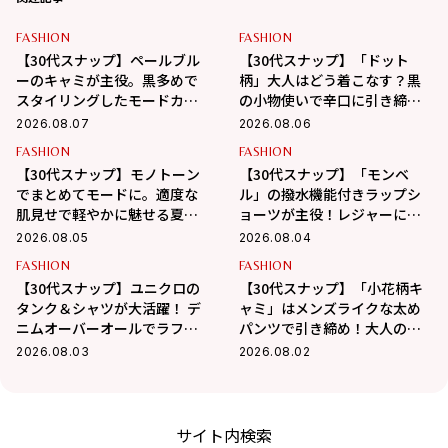
FASHION
FASHION
【30代スナップ】ペールブル
【30代スナップ】「ドット
ーのキャミが主役。黒多めで
柄」大人はどう着こなす？黒
スタイリングしたモードカジ
の小物使いで辛口に引き締め
ュアル
るバランス学
2026.08.07
2026.08.06
FASHION
FASHION
【30代スナップ】モノトーン
【30代スナップ】「モンベ
でまとめてモードに。適度な
ル」の撥水機能付きラップシ
肌見せで軽やかに魅せる夏ス
ョーツが主役！レジャーにも
タイル
最適なアクティブコーデ
2026.08.05
2026.08.04
FASHION
FASHION
【30代スナップ】ユニクロの
【30代スナップ】「小花柄キ
タンク＆シャツが大活躍！ デ
ャミ」はメンズライクな太め
ニムオーバーオールでラフに
パンツで引き締め！大人の甘
まとめた真夏コーデ
辛MIX最適解
2026.08.03
2026.08.02
サイト内検索