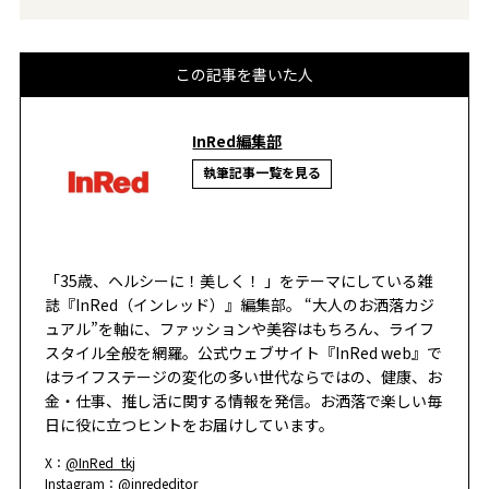
この記事を書いた人
InRed編集部
執筆記事一覧を見る
「35歳、ヘルシーに！美しく！ 」をテーマにしている雑
誌『InRed（インレッド）』編集部。 “大人のお洒落カジ
ュアル”を軸に、ファッションや美容はもちろん、ライフ
スタイル全般を網羅。公式ウェブサイト『InRed web』で
はライフステージの変化の多い世代ならではの、健康、お
金・仕事、推し活に関する情報を発信。お洒落で楽しい毎
日に役に立つヒントをお届けしています。
X：
@InRed_tkj
Instagram：
@inrededitor