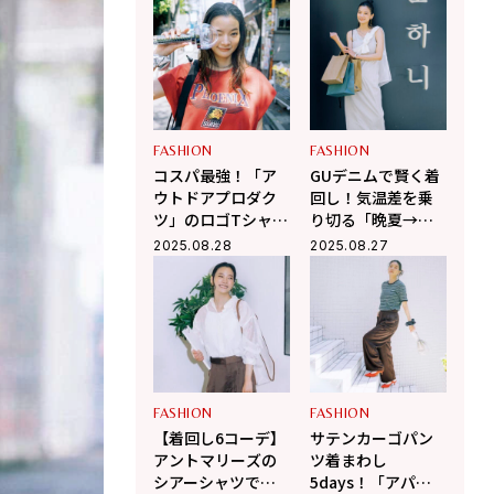
まわせる最強の一
のコーデ術】
着
FASHION
FASHION
コスパ最強！「ア
GUデニムで賢く着
ウトドアプロダク
回し！気温差を乗
ツ」のロゴTシャツ
り切る「晩夏→初
着回し術｜残暑を
秋」おしゃれコー
2025.08.28
2025.08.27
乗り切るおしゃれ
デ4パターン
コーデ4選
FASHION
FASHION
【着回し6コーデ】
サテンカーゴパン
アントマリーズの
ツ着まわし
シアーシャツで秋
5days！「アパー