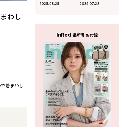
まで使える垢抜け
トバイ」で叶える
2025.08.25
2025.07.22
スタイル
高見え通勤＆休日
スタイル
着まわし
InRed
最新号 & 付録
ので着まわし