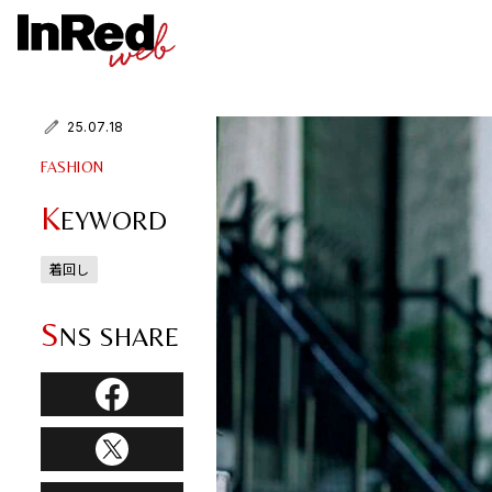
25.07.18
FASHION
K
EYWORD
着回し
S
NS SHARE