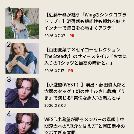
【近藤千尋が纏う「Wingのシンクロブラ
トップ」】洒落感も機能性も頼れる魅せ
インナーで毎日を心地よくアプデ！
PR
2026.07.07
【百田夏菜子×セイコーセレクション
The Steady】のサマースタイル「お気に
入りのTシャツと最高の時計と。」
PR
2026.07.17
【小瀧望(WEST.）】演出・藤田俊太郎と
念願のタッグ！幻の井上ひさし戯曲『う
ま』で演じる“爽快な悪人”の魅力とは
2026.08.06
WEST.小瀧望が語るメンバーの素顔｜中
間淳太への“厄介な甘え方”と濵田崇裕の
ツボすぎる言動