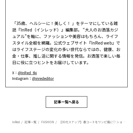
「35歳、ヘルシーに！美しく！ 」をテーマにしている雑
誌『InRed（インレッド）』編集部。 “大人のお洒落カジ
ュアル”を軸に、ファッションや美容はもちろん、ライフ
スタイル全般を網羅。公式ウェブサイト『InRed web』で
はライフステージの変化の多い世代ならではの、健康、お
金・仕事、推し活に関する情報を発信。お洒落で楽しい毎
日に役に立つヒントをお届けしています。
X：
@InRed_tkj
Instagram：
@inrededitor
記事一覧へ戻る
InRed
記事一覧
FASHION
【30代スナップ】春コートをワンピ風に♡ ショート丈ベストを重ねてスタイルアップ