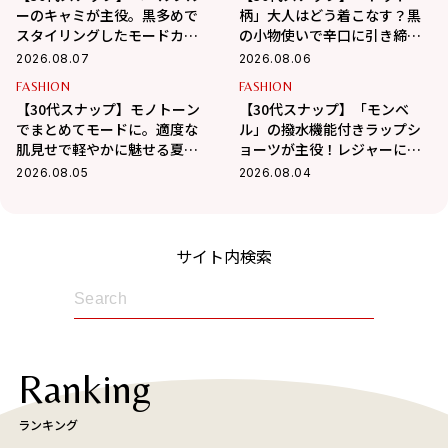
ーのキャミが主役。黒多めで
柄」大人はどう着こなす？黒
スタイリングしたモードカジ
の小物使いで辛口に引き締め
ュアル
るバランス学
2026.08.07
2026.08.06
FASHION
FASHION
【30代スナップ】モノトーン
【30代スナップ】「モンベ
でまとめてモードに。適度な
ル」の撥水機能付きラップシ
肌見せで軽やかに魅せる夏ス
ョーツが主役！レジャーにも
タイル
最適なアクティブコーデ
2026.08.05
2026.08.04
サイト内検索
Ranking
ランキング