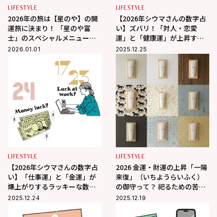
LIFESTYLE
LIFESTYLE
2026年の旅は【星のや】の開
【2026年シウマさんの数字占
運旅に決まり！ 「星のや富
い】ズバリ！「対人・恋愛
士」のスペシャルメニューあ
運」と「健康運」が上昇する
り
開運ナンバーとは？
2026.01.01
2025.12.25
LIFESTYLE
LIFESTYLE
【2026年シウマさんの数字占
2026 金運・財運の上昇「一陽
い】「仕事運」と「金運」が
来復」（いちようらいふく）
爆上がりするラッキーな数字
の御守って？ 祀るための苦労
とは？
や住環境の悩みを解決してく
2025.12.24
2025.12.19
れる専用アイテムも