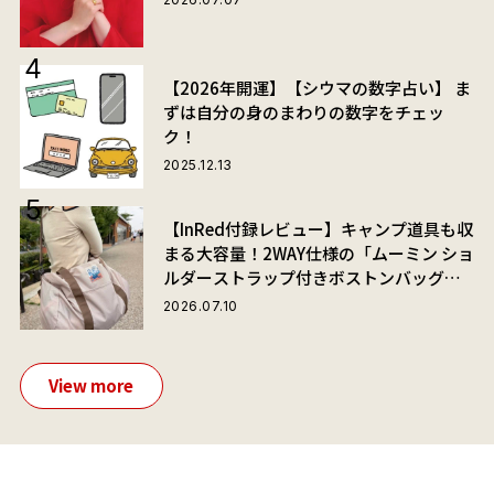
【2026年開運】【シウマの数字占い】 ま
ずは自分の身のまわりの数字をチェッ
ク！
2025.12.13
【InRed付録レビュー】キャンプ道具も収
まる大容量！2WAY仕様の「ムーミン ショ
ルダーストラップ付きボストンバッグ」
が夏旅におすすめな理由
2026.07.10
View more