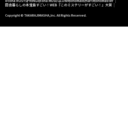
otona ROSY
SPRiNG
otona MUSE
GLOW
MonoMax
smart
MonoMaster
田舎暮らしの本
宝島すごい！WEB
『このミステリーがすごい！』大賞
Copyright © TAKARAJIMASHA,Inc. All Rights Reserved.