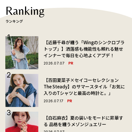
Ranking
ランキング
【近藤千尋が纏う「Wingのシンクロブラ
トップ」】洒落感も機能性も頼れる魅せ
インナーで毎日を心地よくアプデ！
PR
2026.07.07
【百田夏菜子×セイコーセレクション
The Steady】のサマースタイル「お気に
入りのTシャツと最高の時計と。」
PR
2026.07.17
【白石麻衣】夏の装いをモードに昇華す
る 品格を纏うメゾンジュエリー
2026.07.07