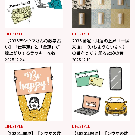
LIFESTYLE
LIFESTYLE
【2026年シウマさんの数字占
2026 金運・財運の上昇「一陽
い】「仕事運」と「金運」が
来復」（いちようらいふく）
爆上がりするラッキーな数字
の御守って？ 祀るための苦労
とは？
や住環境の悩みを解決してく
2025.12.24
2025.12.19
れる専用アイテムも
LIFESTYLE
LIFESTYLE
【2026年開運】【シウマの数
【2026年開運】【シウマの数