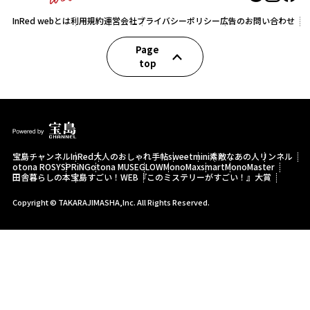
InRed webとは
利用規約
運営会社
プライバシーポリシー
広告のお問い合わせ
Page
top
宝島チャンネル
InRed
大人のおしゃれ手帖
sweet
mini
素敵なあの人
リンネル
otona ROSY
SPRiNG
otona MUSE
GLOW
MonoMax
smart
MonoMaster
田舎暮らしの本
宝島すごい！WEB
『このミステリーがすごい！』大賞
Copyright © TAKARAJIMASHA,Inc. All Rights Reserved.