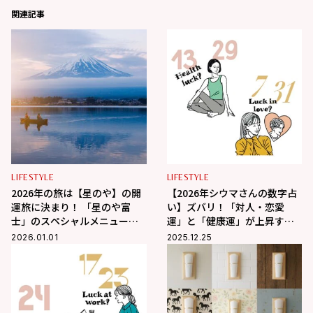
関連記事
LIFESTYLE
LIFESTYLE
2026年の旅は【星のや】の開
【2026年シウマさんの数字占
運旅に決まり！ 「星のや富
い】ズバリ！「対人・恋愛
士」のスペシャルメニューあ
運」と「健康運」が上昇する
り
開運ナンバーとは？
2026.01.01
2025.12.25