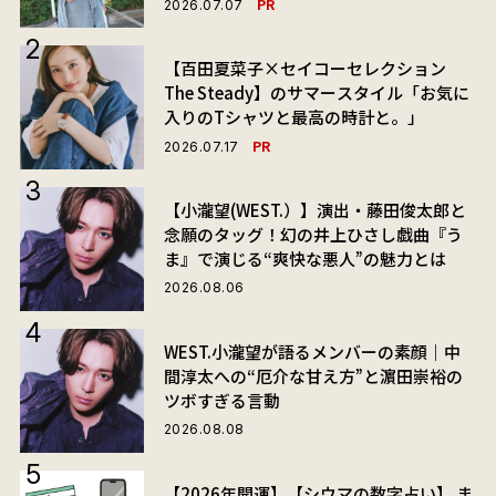
PR
2026.07.07
【百田夏菜子×セイコーセレクション
The Steady】のサマースタイル「お気に
入りのTシャツと最高の時計と。」
PR
2026.07.17
【小瀧望(WEST.）】演出・藤田俊太郎と
念願のタッグ！幻の井上ひさし戯曲『う
ま』で演じる“爽快な悪人”の魅力とは
2026.08.06
WEST.小瀧望が語るメンバーの素顔｜中
間淳太への“厄介な甘え方”と濵田崇裕の
ツボすぎる言動
2026.08.08
【2026年開運】【シウマの数字占い】 ま