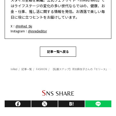
スタイル全般を網羅。公式ウェブサイト『InRed web』で
はライフステージの変化の多い世代ならではの、健康、お
金・仕事、推し活に関する情報を発信。お洒落で楽しい毎
日に役に立つヒントをお届けしています。
X：
@InRed_tkj
Instagram：
@inrededitor
記事一覧へ戻る
InRed
記事一覧
FASHION
【私服スナップ】河北麻友子さんの『セリーヌ』デニムで作る大人カジュアルな夏コーデ【モデルの夏私服全部見せ！】
S
NS SHARE