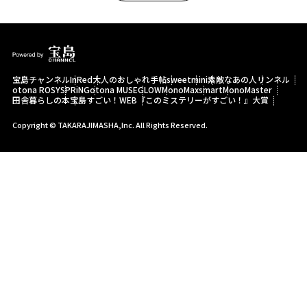
宝島チャンネル
InRed
大人のおしゃれ手帖
sweet
mini
素敵なあの人
リンネル
otona ROSY
SPRiNG
otona MUSE
GLOW
MonoMax
smart
MonoMaster
田舎暮らしの本
宝島すごい！WEB
『このミステリーがすごい！』大賞
Copyright © TAKARAJIMASHA,Inc. All Rights Reserved.