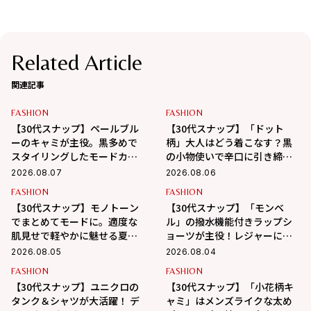
Related Article
関連記事
FASHION
FASHION
【30代スナップ】ペールブル
【30代スナップ】「ドット
ーのキャミが主役。黒多めで
柄」大人はどう着こなす？黒
スタイリングしたモードカジ
の小物使いで辛口に引き締め
ュアル
るバランス学
2026.08.07
2026.08.06
FASHION
FASHION
【30代スナップ】モノトーン
【30代スナップ】「モンベ
でまとめてモードに。適度な
ル」の撥水機能付きラップシ
肌見せで軽やかに魅せる夏ス
ョーツが主役！レジャーにも
タイル
最適なアクティブコーデ
2026.08.05
2026.08.04
FASHION
FASHION
【30代スナップ】ユニクロの
【30代スナップ】「小花柄キ
タンク＆シャツが大活躍！ デ
ャミ」はメンズライクな太め