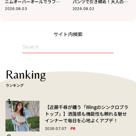
ニムオーバーオールでラフに
パンツで引き締め！大人の甘
まとめた真夏コーデ
辛MIX最適解
2026.08.03
2026.08.02
サイト内検索
Ranking
ランキング
【近藤千尋が纏う「Wingのシンクロブラ
トップ」】洒落感も機能性も頼れる魅せ
インナーで毎日を心地よくアプデ！
PR
2026.07.07