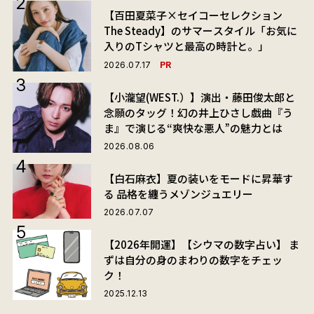
【百田夏菜子×セイコーセレクション
The Steady】のサマースタイル「お気に
入りのTシャツと最高の時計と。」
PR
2026.07.17
【小瀧望(WEST.）】演出・藤田俊太郎と
念願のタッグ！幻の井上ひさし戯曲『う
ま』で演じる“爽快な悪人”の魅力とは
2026.08.06
【白石麻衣】夏の装いをモードに昇華す
る 品格を纏うメゾンジュエリー
2026.07.07
【2026年開運】【シウマの数字占い】 ま
ずは自分の身のまわりの数字をチェッ
ク！
2025.12.13