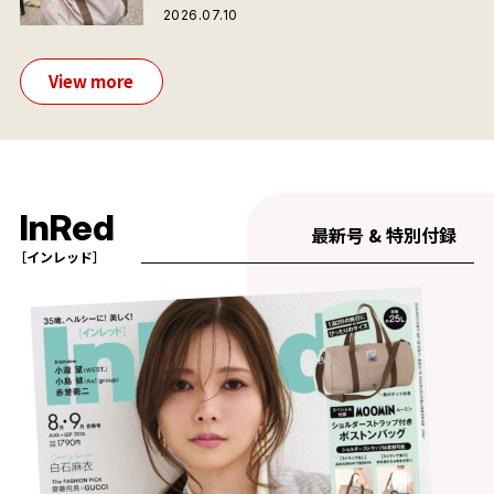
が夏旅におすすめな理由
2026.07.10
View more
InRed
最新号 & 特別付録
［インレッド］