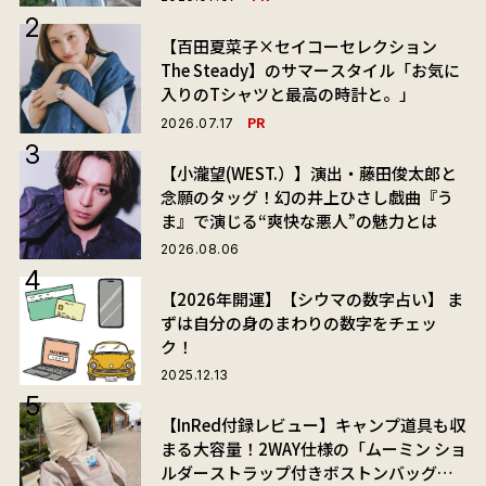
【百田夏菜子×セイコーセレクション
The Steady】のサマースタイル「お気に
入りのTシャツと最高の時計と。」
PR
2026.07.17
【小瀧望(WEST.）】演出・藤田俊太郎と
念願のタッグ！幻の井上ひさし戯曲『う
ま』で演じる“爽快な悪人”の魅力とは
2026.08.06
【2026年開運】【シウマの数字占い】 ま
ずは自分の身のまわりの数字をチェッ
ク！
2025.12.13
【InRed付録レビュー】キャンプ道具も収
まる大容量！2WAY仕様の「ムーミン ショ
ルダーストラップ付きボストンバッグ」