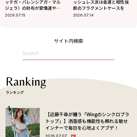
ッテガ・バレンシアガ・マル
ッシュレス派は金運と相性抜
ジェラ〉の財布が愛情運や人
群のフラグメントケースを
間関係運を底上げ！
2026.07.15
2026.07.14
サイト内検索
Ranking
ランキング
【近藤千尋が纏う「Wingのシンクロブラ
トップ」】洒落感も機能性も頼れる魅せ
インナーで毎日を心地よくアプデ！
PR
2026.07.07