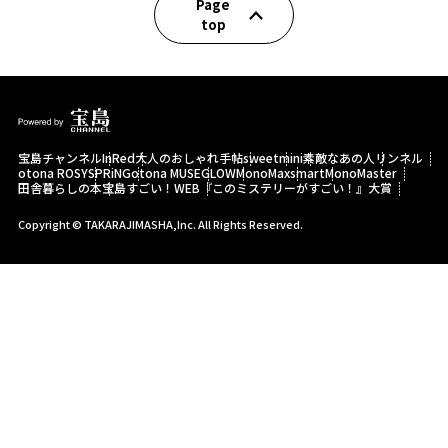
Page
top
宝島チャンネル
InRed
大人のおしゃれ手帖
sweet
mini
素敵なあの人
リンネル
otona ROSY
SPRiNG
otona MUSE
GLOW
MonoMax
smart
MonoMaster
田舎暮らしの本
宝島すごい！WEB
『このミステリーがすごい！』大賞
Copyright © TAKARAJIMASHA,Inc. All Rights Reserved.