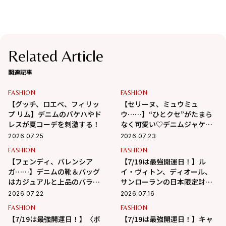
Related Article
関連記事
FASHION
FASHION
【グッチ、ロエベ、フィリッ
【セリーヌ、ミュウミュ
プ リム】デニムのバケハやド
ウ……】“ひとクセ”がたまら
レスが夏コーデを刺激する！
なく可愛い♡デニムジャケッ
ト&パンツ
2026.07.25
2026.07.23
FASHION
FASHION
【フェンディ、バレンシア
【7/19は最強開運日！】ル
ガ……】デニムの靴＆バッグ
イ・ヴィトン、ディオール、
はカジュアルと上品のバラン
サンローランの日本限定財布
スが最高！
で強運を掴み取る！
2026.07.22
2026.07.16
FASHION
FASHION
【7/19は最強開運日！】〈ボ
【7/19は最強開運日！】キャ