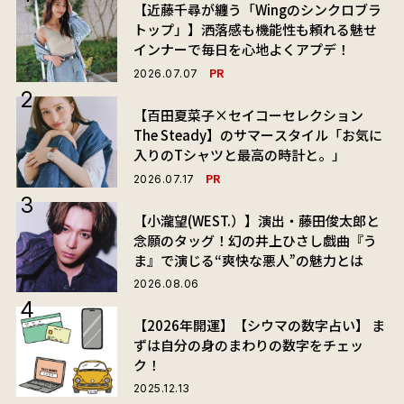
【近藤千尋が纏う「Wingのシンクロブラ
トップ」】洒落感も機能性も頼れる魅せ
インナーで毎日を心地よくアプデ！
PR
2026.07.07
【百田夏菜子×セイコーセレクション
The Steady】のサマースタイル「お気に
入りのTシャツと最高の時計と。」
PR
2026.07.17
【小瀧望(WEST.）】演出・藤田俊太郎と
念願のタッグ！幻の井上ひさし戯曲『う
ま』で演じる“爽快な悪人”の魅力とは
2026.08.06
【2026年開運】【シウマの数字占い】 ま
ずは自分の身のまわりの数字をチェッ
ク！
2025.12.13