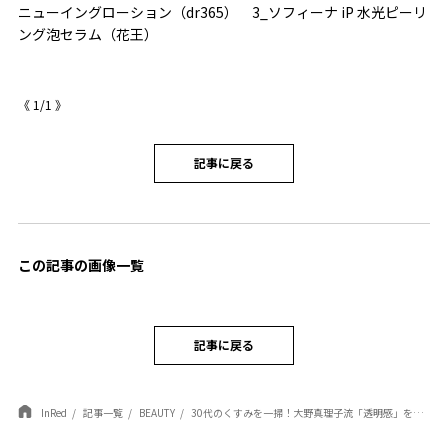
ーリ
ニューイングローション（dr365） 3_ソフィーナ iP 水光ピーリ
ニ
ング泡セラム（花王）
ン
《
1
/
1
》
記事に戻る
この記事の画像一覧
記事に戻る
InRed
記事一覧
BEAUTY
30代のくすみを一掃！大野真理子流「透明感」を手に入れる角質ケアの極意