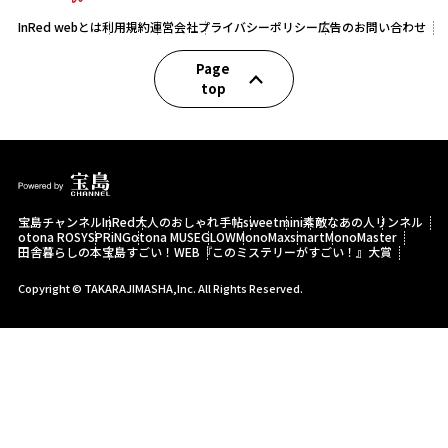
InRed webとは
利用規約
運営会社
プライバシーポリシー
広告のお問い合わせ
Page
top
宝島チャンネル
InRed
大人のおしゃれ手帖
sweet
mini
素敵なあの人
リンネル
otona ROSY
SPRiNG
otona MUSE
GLOW
MonoMax
smart
MonoMaster
田舎暮らしの本
宝島すごい！WEB
『このミステリーがすごい！』大賞
Copyright © TAKARAJIMASHA,Inc. All Rights Reserved.