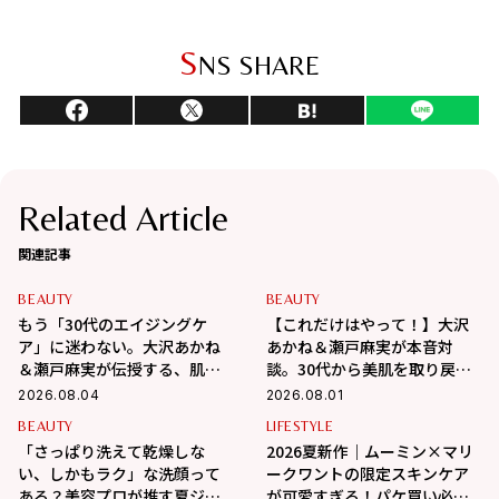
S
NS SHARE
Related Article
関連記事
BEAUTY
BEAUTY
もう「30代のエイジングケ
【これだけはやって！】大沢
ア」に迷わない。大沢あかね
あかね＆瀬戸麻実が本音対
＆瀬戸麻実が伝授する、肌が
談。30代から美肌を取り戻す
変わるポジティブ美肌習慣
スキンケアの正解
2026.08.04
2026.08.01
BEAUTY
LIFESTYLE
「さっぱり洗えて乾燥しな
2026夏新作｜ムーミン×マリ
い、しかもラク」な洗顔って
ークワントの限定スキンケア
ある？美容プロが推す夏ジェ
が可愛すぎる！パケ買い必至