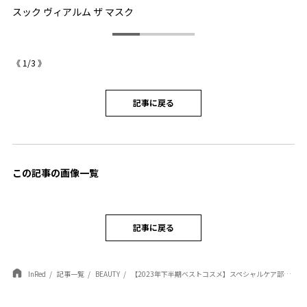
スック ヴィアルム ザ マスク
シ
《
1
/
3
》
記事に戻る
この記事の画像一覧
記事に戻る
InRed
記事一覧
BEAUTY
【2023年下半期ベストコスメ】スペシャルケア部門1位は『スック』！濃密シートマスクで、ツヤ肌に導く