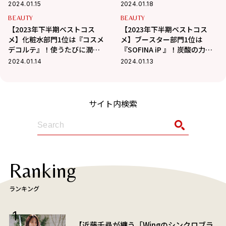
負けない強い肌を育む
な、恋している時のような肌
2024.01.15
2024.01.18
に♡
BEAUTY
BEAUTY
【2023年下半期ベストコス
【2023年下半期ベストコス
メ】化粧水部門1位は『コスメ
メ】ブースター部門1位は
デコルテ』！使うたびに潤い
『SOFINA iP 』！炭酸の力で
に満たされ、肌がふっくら！
潤い、明るさ、キメ、ハリ…
2024.01.14
2024.01.13
全方位ケア！
サイト内検索
Ranking
ランキング
【近藤千尋が纏う「Wingのシンクロブラ