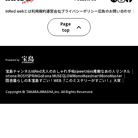
InRed webとは
利用規約
運営会社
プライバシーポリシー
広告のお問い合わせ
Page
top
宝島チャンネル
InRed
大人のおしゃれ手帖
sweet
mini
素敵なあの人
リンネル
otona ROSY
SPRiNG
otona MUSE
GLOW
MonoMax
smart
MonoMaster
田舎暮らしの本
宝島すごい！WEB
『このミステリーがすごい！』大賞
Copyright © TAKARAJIMASHA,Inc. All Rights Reserved.