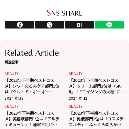
S
NS SHARE
Related Article
関連記事
BEAUTY
BEAUTY
【2023年下半期ベストコス
【2023年下半期ベストコス
メ】シワ・たるみケア部門1位
メ】クリーム部門1位は『SK-
は『クレ・ド・ポー ボー
II』！ “エイジングの火種”に着
テ』！ハリに満ちた肌に整え
目し、進化した名品！
2024.01.19
2024.01.12
る
BEAUTY
BEAUTY
【2023年下半期ベストコス
【2023年下半期ベストコス
メ】美容液部門1位は『アルテ
メ】乳液部門1位は『コスメデ
ィミューン』！睡眠不足にも
コルテ』！ふっくら柔らか