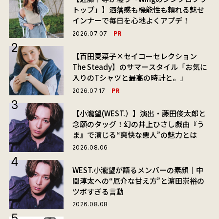
トップ」】洒落感も機能性も頼れる魅せ
インナーで毎日を心地よくアプデ！
PR
2026.07.07
【百田夏菜子×セイコーセレクション
The Steady】のサマースタイル「お気に
入りのTシャツと最高の時計と。」
PR
2026.07.17
【小瀧望(WEST.）】演出・藤田俊太郎と
念願のタッグ！幻の井上ひさし戯曲『う
ま』で演じる“爽快な悪人”の魅力とは
2026.08.06
WEST.小瀧望が語るメンバーの素顔｜中
間淳太への“厄介な甘え方”と濵田崇裕の
ツボすぎる言動
2026.08.08