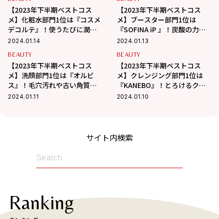
【2023年下半期ベストコス
【2023年下半期ベストコス
メ】化粧水部門1位は『コスメ
メ】ブースター部門1位は
デコルテ』！使うたびに潤い
『SOFINA iP 』！炭酸の力で
に満たされ、肌がふっくら！
潤い、明るさ、キメ、ハリ…
2024.01.14
2024.01.13
全方位ケア！
BEAUTY
BEAUTY
【2023年下半期ベストコス
【2023年下半期ベストコス
メ】洗顔部門1位は『オルビ
メ】クレンジング部門1位は
ス』！毛穴汚れや古い角質を
『KANEBO』！とろけるクリ
オフして澄み切った肌に♡
ームでするりとメイクオフ！
2024.01.11
2024.01.10
サイト内検索
Ranking