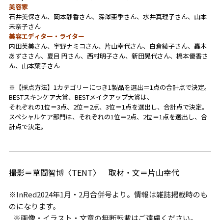
美容家
石井美保さん、岡本静香さん、深澤亜季さん、水井真理子さん、山本
未奈子さん
美容エディター・ライター
内田芙美さん、宇野ナミコさん、片山幸代さん、白倉綾子さん、轟木
あずささん、夏目 円さん、西村明子さん、新田晃代さん、橋本優香さ
ん、山本葉子さん
※【採点方法】1カテゴリーにつき1製品を選出＝1点の合計点で決定。
BESTスキンケア大賞、BESTメイクアップ大賞は、
それぞれの1位＝3点、2位＝2点、3位＝1点を選出し、合計点で決定。
スペシャルケア部門は、それぞれの1位＝2点、2位＝1点を選出し、合
計点で決定。
撮影＝草間智博〈TENT〉 取材・文＝片山幸代
※InRed2024年1月・2月合併号より。情報は雑誌掲載時のも
のになります。
※画像・イラスト・文章の無断転載はご遠慮ください。