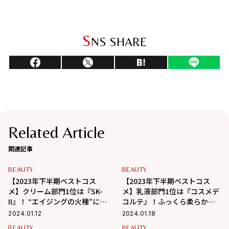
S
NS SHARE
Related Article
関連記事
BEAUTY
BEAUTY
【2023年下半期ベストコス
【2023年下半期ベストコス
メ】クリーム部門1位は『SK-
メ】乳液部門1位は『コスメデ
II』！ “エイジングの火種”に着
コルテ』！ふっくら柔らか
目し、進化した名品！
な、恋している時のような肌
2024.01.12
2024.01.18
に♡
BEAUTY
BEAUTY