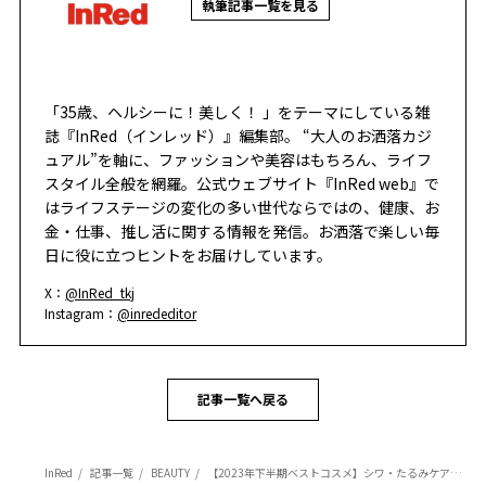
執筆記事一覧を見る
「35歳、ヘルシーに！美しく！ 」をテーマにしている雑
誌『InRed（インレッド）』編集部。 “大人のお洒落カジ
ュアル”を軸に、ファッションや美容はもちろん、ライフ
スタイル全般を網羅。公式ウェブサイト『InRed web』で
はライフステージの変化の多い世代ならではの、健康、お
金・仕事、推し活に関する情報を発信。お洒落で楽しい毎
日に役に立つヒントをお届けしています。
X：
@InRed_tkj
Instagram：
@inrededitor
記事一覧へ戻る
InRed
記事一覧
BEAUTY
【2023年下半期ベストコスメ】シワ・たるみケア部門1位は『クレ・ド・ポー ボーテ』！ハリに満ちた肌に整える