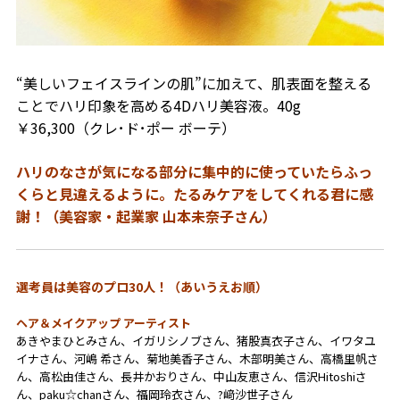
“美しいフェイスラインの肌”に加えて、肌表面を整える
ことでハリ印象を高める4Dハリ美容液。40g
￥36,300（クレ･ド･ポー ボーテ）
ハリのなさが気になる部分に
集中的に使っていたらふっ
くらと
見違えるように。たるみケアを
してくれる君に感
謝！
（美容家・起業家 山本未奈子さん）
選考員は美容のプロ30人！（あいうえお順）
ヘア＆メイクアップ アーティスト
あきやまひとみさん、イガリシノブさん、猪股真衣子さん、
イワタユ
イナ
さん、
河嶋 希さん、菊地美香子さん、木部明美さん、高橋里帆さ
ん、高松由佳さん、
長井かおり
さん、
中山友恵さん、信沢Hitoshiさ
ん、paku☆chanさん、福岡玲衣さん、
?﨑沙世子
さん