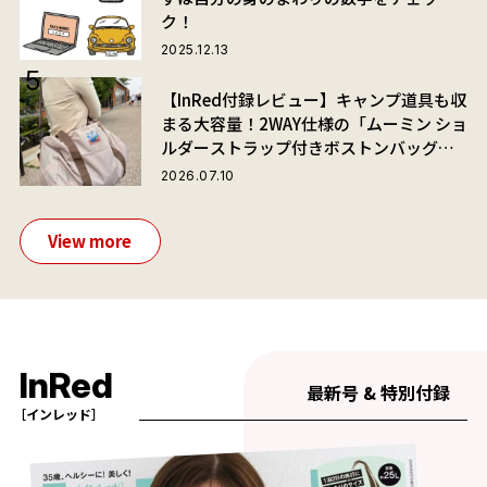
ク！
2025.12.13
【InRed付録レビュー】キャンプ道具も収
まる大容量！2WAY仕様の「ムーミン ショ
ルダーストラップ付きボストンバッグ」
が夏旅におすすめな理由
2026.07.10
View more
InRed
最新号 & 特別付録
［インレッド］