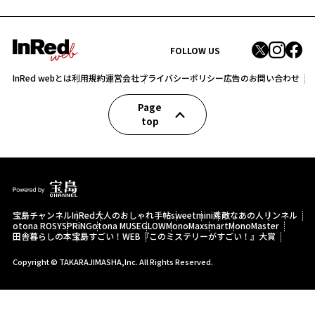
FOLLOW US
InRed webとは
利用規約
運営会社
プライバシーポリシー
広告のお問い合わせ
Page
top
宝島チャンネル
InRed
大人のおしゃれ手帖
sweet
mini
素敵なあの人
リンネル
otona ROSY
SPRiNG
otona MUSE
GLOW
MonoMax
smart
MonoMaster
田舎暮らしの本
宝島すごい！WEB
『このミステリーがすごい！』大賞
Copyright © TAKARAJIMASHA,Inc. All Rights Reserved.