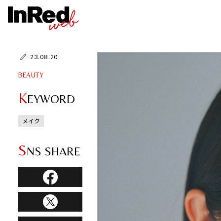
23.08.20
BEAUTY
K
EYWORD
メイク
S
NS SHARE