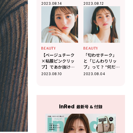
夏、注目のリップ
［この夏、注目の
2023.08.14
2023.08.12
カラー］
リップカラー］
BEAUTY
BEAUTY
【ベージュチーク
「匂わせチーク」
×粘膜ピンクリッ
と「じんわりリッ
プ】であか抜ける
プ」って？ “何だか
♡［チーク×リッ
素敵”を叶えるメイ
2023.08.10
2023.08.04
プおすすめ組み合
クテクニック
わせ］
InRed
最新号 & 付録