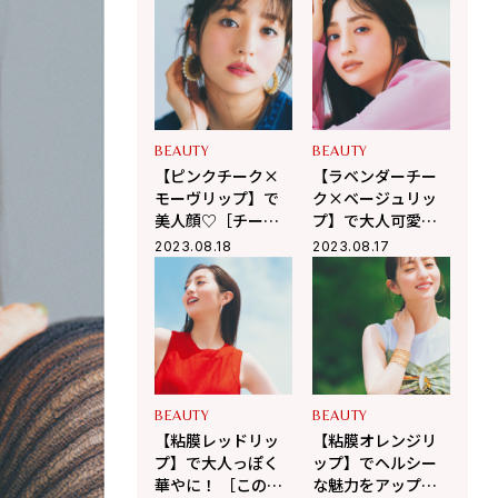
Elégance、
RMK、to/one］
OPERA］
BEAUTY
BEAUTY
【ピンクチーク×
【ラベンダーチー
モーヴリップ】で
ク×ベージュリッ
美人顔♡［チーク
プ】で大人可愛
×リップおすすめ
く！［チーク×リ
2023.08.18
2023.08.17
組み合わせ］
ップおすすめ組み
合わせ］
BEAUTY
BEAUTY
【粘膜レッドリッ
【粘膜オレンジリ
プ】で大人っぽく
ップ】でヘルシー
華やに！ ［この
な魅力をアップ！