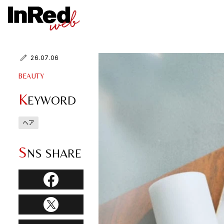
26.07.06
BEAUTY
K
EYWORD
ヘア
S
NS SHARE