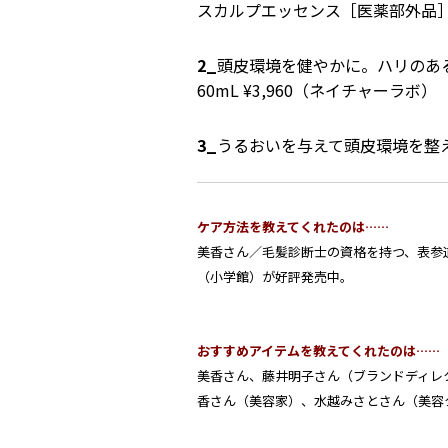
スカルプエッセンス［医薬部外品］ 1
2_
頭皮環境を健やかに。ハリのある
60mL ¥3,960（ネイチャーラボ）
3_
うるおいを与えて頭皮環境を整える
ケア方法を教えてくれたのは……
美香さん／毛髪診断士の資格を持つ、表参道
（小学館）が好評発売中。
おすすめアイテムを教えてくれたのは……
美香さん、
藤井明子
さん（ブランドディレ
香
さん（美容家）、
水越みさと
さん（美容