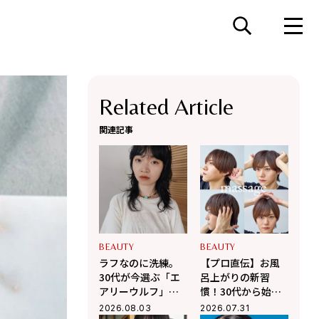
Related Article
関連記事
BEAUTY
BEAUTY
ラフなのに洗練。
【プロ直伝】お風
30代が今選ぶ「エ
呂上がりの新習
アリーウルフ」で
慣！30代から始め
叶える、力の抜け
る「セルフ頭皮マ
2026.08.03
2026.07.31