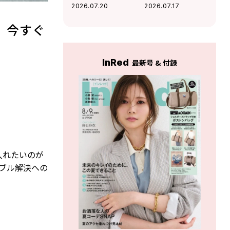
さを出す「コテ巻
「頭皮の保湿美容
2026.07.20
2026.07.17
き風パーマ」が優
液」3選
秀すぎる
、今すぐ
InRed
最新号 & 付録
入れたいのが
ブル解決への