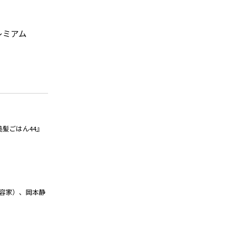
レミアム
）
髪ごはん44』
容家）、
岡本静