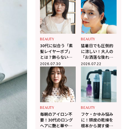
たレイヤースタイ
ッサージ」で顔ま
ル
わりスッキリ、た
るみ・抜け毛を徹
底ケア
BEAUTY
BEAUTY
30代に似合う「素
猛暑日でも圧倒的
髪レイヤーボブ」
に涼しい！大人の
とは？飾らないの
「お洒落な後れ
に一気にお洒落見
毛」で魅せるまと
2026.07.30
2026.07.22
えする大人ヘア
め髪の作り方
BEAUTY
BEAUTY
毎朝のアイロン不
フケ・かゆみ悩み
要！30代のロング
に！頭皮の乾燥を
ヘアに艶と華やか
根本から潤す優秀