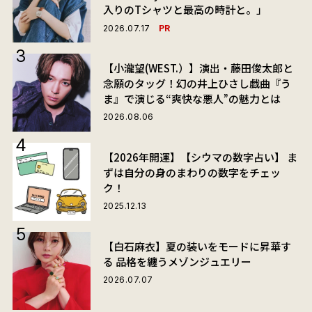
入りのTシャツと最高の時計と。」
PR
2026.07.17
【小瀧望(WEST.）】演出・藤田俊太郎と
念願のタッグ！幻の井上ひさし戯曲『う
ま』で演じる“爽快な悪人”の魅力とは
2026.08.06
【2026年開運】【シウマの数字占い】 ま
ずは自分の身のまわりの数字をチェッ
ク！
2025.12.13
【白石麻衣】夏の装いをモードに昇華す
る 品格を纏うメゾンジュエリー
2026.07.07