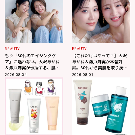
BEAUTY
BEAUTY
もう「30代のエイジングケ
【これだけはやって！】大沢
ア」に迷わない。大沢あかね
あかね＆瀬戸麻実が本音対
＆瀬戸麻実が伝授する、肌が
談。30代から美肌を取り戻す
変わるポジティブ美肌習慣
スキンケアの正解
2026.08.04
2026.08.01