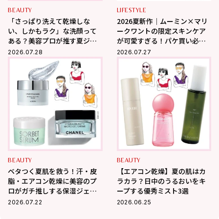
BEAUTY
LIFESTYLE
「さっぱり洗えて乾燥しな
2026夏新作｜ムーミン×マリ
い、しかもラク」な洗顔って
ークワントの限定スキンケア
ある？美容プロが推す夏ジェ
が可愛すぎる！パケ買い必至
ル3選
＆夏の肌悩みも優秀ケア
2026.07.28
2026.07.27
BEAUTY
BEAUTY
ベタつく夏肌を救う！汗・皮
【エアコン乾燥】夏の肌はカ
脂・エアコン乾燥に美容のプ
ラカラ？日中のうるおいをキ
ロがガチ推しする保湿ジェル3
ープする優秀ミスト3選
選
2026.07.22
2026.06.25