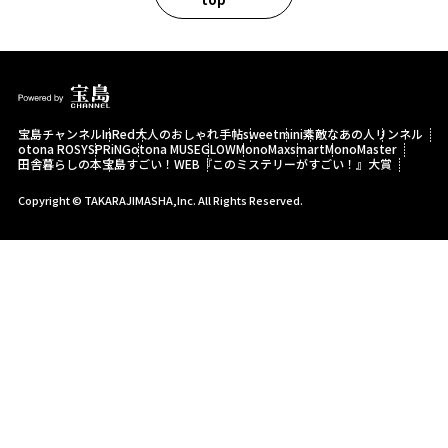
宝島チャンネル
InRed
大人のおしゃれ手帖
sweet
mini
素敵なあの人
リンネル
otona ROSY
SPRiNG
otona MUSE
GLOW
MonoMax
smart
MonoMaster
田舎暮らしの本
宝島すごい！WEB
『このミステリーがすごい！』大賞
Copyright © TAKARAJIMASHA,Inc. All Rights Reserved.