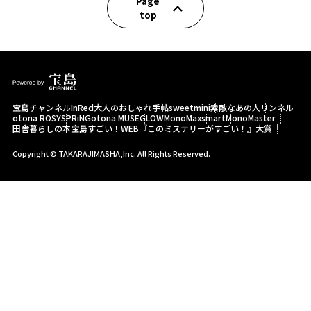
Page
top
宝島チャンネル
InRed
大人のおしゃれ手帖
sweet
mini
素敵なあの人
リンネル
otona ROSY
SPRiNG
otona MUSE
GLOW
MonoMax
smart
MonoMaster
田舎暮らしの本
宝島すごい！WEB
『このミステリーがすごい！』大賞
Copyright © TAKARAJIMASHA,Inc. All Rights Reserved.