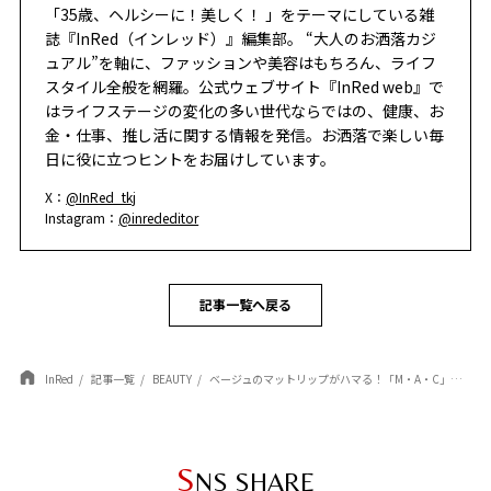
「35歳、ヘルシーに！美しく！ 」をテーマにしている雑
誌『InRed（インレッド）』編集部。 “大人のお洒落カジ
ュアル”を軸に、ファッションや美容はもちろん、ライフ
スタイル全般を網羅。公式ウェブサイト『InRed web』で
はライフステージの変化の多い世代ならではの、健康、お
金・仕事、推し活に関する情報を発信。お洒落で楽しい毎
日に役に立つヒントをお届けしています。
X：
@InRed_tkj
Instagram：
@inrededitor
記事一覧へ戻る
InRed
記事一覧
BEAUTY
ベージュのマットリップがハマる！「M・A・C」を主役にする、目元・チークの「色と質感」の最適解
S
NS SHARE