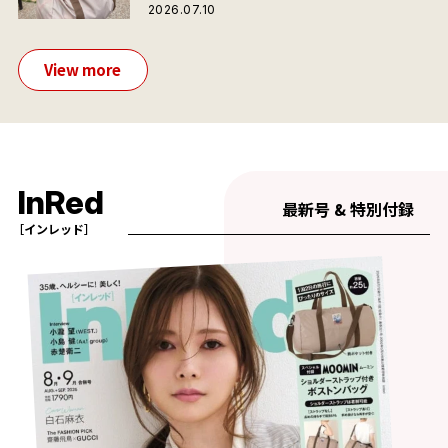
が夏旅におすすめな理由
2026.07.10
View more
InRed
最新号 & 特別付録
［インレッド］