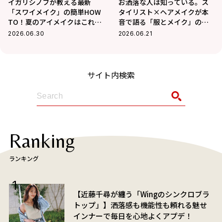
イガリシノブが教える最新
お洒落な人は知っている。ス
「スワイメイク」の簡単HOW
タイリスト×ヘアメイクが本
TO！夏のアイメイクはこれで
音で語る「服とメイク」の法
決まり！
則
2026.06.30
2026.06.21
サイト内検索
Ranking
ランキング
【近藤千尋が纏う「Wingのシンクロブラ
トップ」】洒落感も機能性も頼れる魅せ
インナーで毎日を心地よくアプデ！