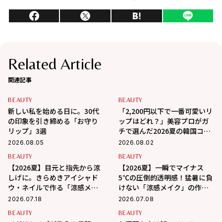
Related Article
関連記事
BEAUTY
BEAUTY
新しい私を始める日に。30代
「2,200円以下で一番可愛いリ
の印象を引き締める「お守り
ップはどれ？」美容プロがガ
リップ」3選
チで選んだ2026夏の韓国コス
メ3選
2026.08.05
2026.08.02
BEAUTY
BEAUTY
【2026夏】目元と指先から涼
【2026夏】一瞬でマイナス
しげに。きらめきアイシャド
5℃の圧倒的透明感！猛暑に負
ウ・ネイルで作る「涼感メイ
けない「涼感メイク」の作り
ク」
方
2026.07.18
2026.07.08
BEAUTY
BEAUTY