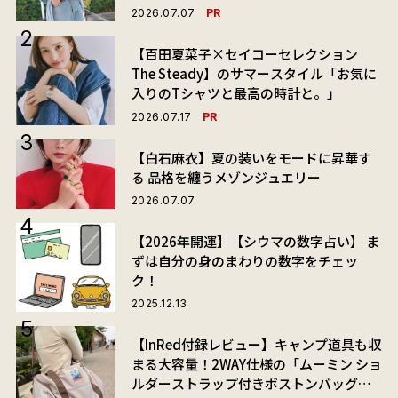
PR
2026.07.07
【百田夏菜子×セイコーセレクション
The Steady】のサマースタイル「お気に
入りのTシャツと最高の時計と。」
PR
2026.07.17
【白石麻衣】夏の装いをモードに昇華す
る 品格を纏うメゾンジュエリー
2026.07.07
【2026年開運】【シウマの数字占い】 ま
ずは自分の身のまわりの数字をチェッ
ク！
2025.12.13
【InRed付録レビュー】キャンプ道具も収
まる大容量！2WAY仕様の「ムーミン ショ
ルダーストラップ付きボストンバッグ」