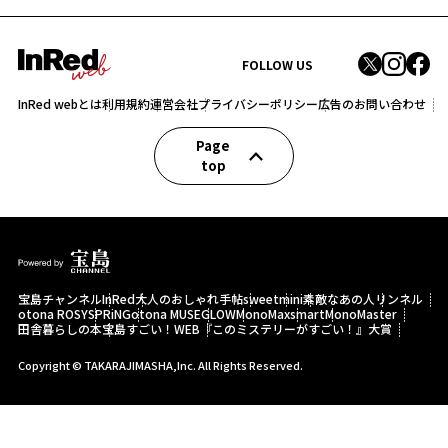
FOLLOW US
InRed webとは
利用規約
運営会社
プライバシーポリシー
広告のお問い合わせ
Page
top
宝島チャンネル
InRed
大人のおしゃれ手帖
sweet
mini
素敵なあの人
リンネル
otona ROSY
SPRiNG
otona MUSE
GLOW
MonoMax
smart
MonoMaster
田舎暮らしの本
宝島すごい！WEB
『このミステリーがすごい！』大賞
Copyright © TAKARAJIMASHA,Inc. All Rights Reserved.