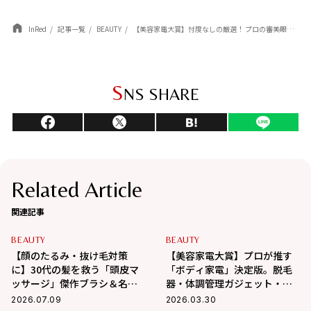
InRed
記事一覧
BEAUTY
【美容家電大賞】忖度なしの厳選！ プロの審美眼を突破した、投資価値ある「美顔器」5選
S
NS SHARE
Related Article
関連記事
BEAUTY
BEAUTY
【顔のたるみ・抜け毛対策
【美容家電大賞】プロが推す
に】30代の髪を救う「頭皮マ
「ボディ家電」決定版。脱毛
ッサージ」傑作ブラシ＆名品
器・体調管理ガジェット・シ
家電
ェイプアップ…etcの各1位を
2026.07.09
2026.03.30