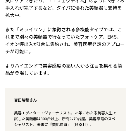
気にケアできたり、「エフェクティム」のように3分でお
手入れが完了するなど、タイパに優れた美顔器も支持を
拡大中。
また「ミライワン」に象徴される多機能タイプでは、こ
れまで別々の美顔器で行なっていたフォトケア、EMS、
イオン導出入が1台に集約され、美容医療発想のアプロー
チが可能に。
よりハイエンドで美容感度の高い人から注目を集める製
品が登場しています。
吉田瑞穂
さん
美容エディター・ジャーナリスト。26年にわたる美容人生で
試した美顔器は300台以上、所有は70台超。美容家電のスペ
シャリスト。著書に『美肌投資』（扶桑社）。