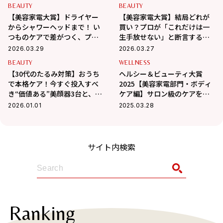
発表！
BEAUTY
BEAUTY
【美容家電大賞】ドライヤー
【美容家電大賞】結局どれが
からシャワーヘッドまで！ い
買い？プロが「これだけは一
つものケアで差がつく、プロ
生手放せない」と断言する超
が選ぶ美髪を育む名品リスト
名品3品
2026.03.29
2026.03.27
BEAUTY
WELLNESS
【30代のたるみ対策】おうち
ヘルシー＆ビューティ大賞
で本格ケア！今すぐ投入すべ
2025【美容家電部門・ボディ
き“価値ある”美顔器3台と、失
ケア編】サロン級のケアを叶
敗しない選び方
える！シェイプアップ大賞、
2026.01.01
2025.03.28
脱毛器大賞
サイト内検索
Ranking