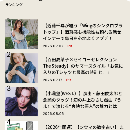
ランキング
【近藤千尋が纏う「Wingのシンクロブラ
トップ」】洒落感も機能性も頼れる魅せ
インナーで毎日を心地よくアプデ！
PR
2026.07.07
【百田夏菜子×セイコーセレクション
The Steady】のサマースタイル「お気に
入りのTシャツと最高の時計と。」
PR
2026.07.17
【小瀧望(WEST.）】演出・藤田俊太郎と
念願のタッグ！幻の井上ひさし戯曲『う
ま』で演じる“爽快な悪人”の魅力とは
2026.08.06
【2026年開運】【シウマの数字占い】 ま