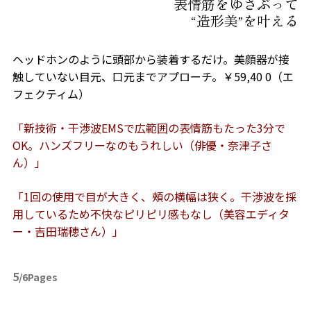
表情筋をゆさぶって
“造形美”を叶える
ヘッドホンのように頭部から装着するだけ。美顔器が接
触していない目元、口元までアプローチ。￥59,40 0（エ
フェクティム）
「新技術・干渉波EMSで広範囲の表情筋もたった3分で
OK。ハンズフリーなのもうれしい（俳優・奈津子さ
ん）」
「1回の使用で目が大きく、頰の横幅は狭く。干渉波を採
用しているため不快なピリピリ感もなし（美容エディタ
ー・吉田瑞穂さん）」
5
/6Pages