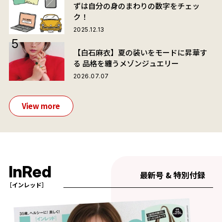
ずは自分の身のまわりの数字をチェッ
ク！
2025.12.13
【白石麻衣】夏の装いをモードに昇華す
る 品格を纏うメゾンジュエリー
2026.07.07
View more
InRed
最新号 & 特別付録
［インレッド］