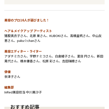
美容のプロ16人が選びました！
ヘア＆メイクアップ アーティスト
猪股真衣子さん、北原 果さん、KUBOKIさん、高橋里帆さん、中山友
恵さん、paku☆chanさん
美容エディター・ライター
アダチミカさん、宇野ナミコさん、白倉綾子さん、夏目 円さん、新田
晃代さん、橋本優香さん、松原 彩さん、吉田瑞穂さん
俳優
奈津子さん
編集部
InRed美容担当 中川美沙子
おすすめ記事