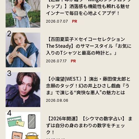
トップ」】洒落感も機能性も頼れる魅せ
インナーで毎日を心地よくアプデ！
PR
2026.07.07
【百田夏菜子×セイコーセレクション
The Steady】のサマースタイル「お気に
入りのTシャツと最高の時計と。」
PR
2026.07.17
【小瀧望(WEST.）】演出・藤田俊太郎と
念願のタッグ！幻の井上ひさし戯曲『う
ま』で演じる“爽快な悪人”の魅力とは
2026.08.06
【2026年開運】【シウマの数字占い】 ま
ずは自分の身のまわりの数字をチェッ
ク！