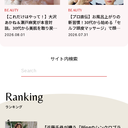
BEAUTY
BEAUTY
【これだけはやって！】大沢
【プロ直伝】お風呂上がりの
あかね＆瀬戸麻実が本音対
新習慣！30代から始める「セ
談。30代から美肌を取り戻す
ルフ頭皮マッサージ」で顔ま
スキンケアの正解
わりスッキリ、たるみ・抜け
2026.08.01
2026.07.31
毛を徹底ケア
サイト内検索
Ranking
ランキング
【近藤千尋が纏う「Wingのシンクロブラ