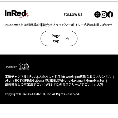
FOLLOW US
InRed webとは
利用規約
運営会社
プライバシーポリシー
広告のお問い合わせ
Page
top
宝島チャンネル
InRed
大人のおしゃれ手帖
sweet
mini
素敵なあの人
リンネル
otona ROSY
SPRiNG
otona MUSE
GLOW
MonoMax
smart
MonoMaster
田舎暮らしの本
宝島すごい！WEB
『このミステリーがすごい！』大賞
Copyright © TAKARAJIMASHA,Inc. All Rights Reserved.