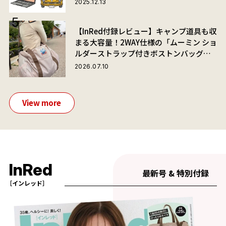
2025.12.13
【InRed付録レビュー】キャンプ道具も収
まる大容量！2WAY仕様の「ムーミン ショ
ルダーストラップ付きボストンバッグ」
が夏旅におすすめな理由
2026.07.10
View more
InRed
最新号 & 特別付録
［インレッド］