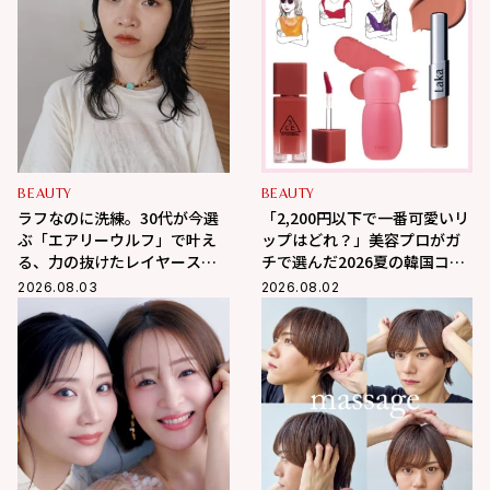
BEAUTY
BEAUTY
ラフなのに洗練。30代が今選
「2,200円以下で一番可愛いリ
ぶ「エアリーウルフ」で叶え
ップはどれ？」美容プロがガ
る、力の抜けたレイヤースタ
チで選んだ2026夏の韓国コス
イル
メ3選
2026.08.03
2026.08.02