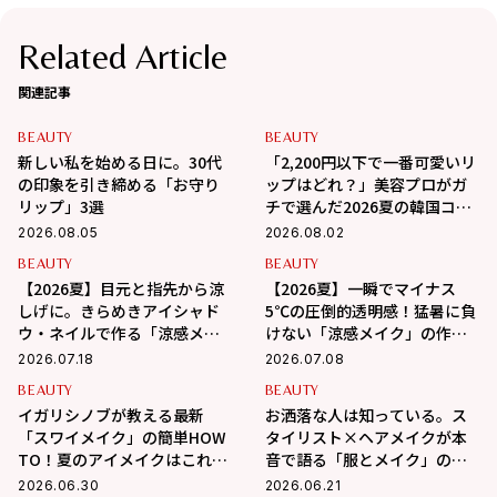
Related Article
関連記事
BEAUTY
BEAUTY
新しい私を始める日に。30代
「2,200円以下で一番可愛いリ
の印象を引き締める「お守り
ップはどれ？」美容プロがガ
リップ」3選
チで選んだ2026夏の韓国コス
メ3選
2026.08.05
2026.08.02
BEAUTY
BEAUTY
【2026夏】目元と指先から涼
【2026夏】一瞬でマイナス
しげに。きらめきアイシャド
5℃の圧倒的透明感！猛暑に負
ウ・ネイルで作る「涼感メイ
けない「涼感メイク」の作り
ク」
方
2026.07.18
2026.07.08
BEAUTY
BEAUTY
イガリシノブが教える最新
お洒落な人は知っている。ス
「スワイメイク」の簡単HOW
タイリスト×ヘアメイクが本
TO！夏のアイメイクはこれで
音で語る「服とメイク」の法
決まり！
則
2026.06.30
2026.06.21