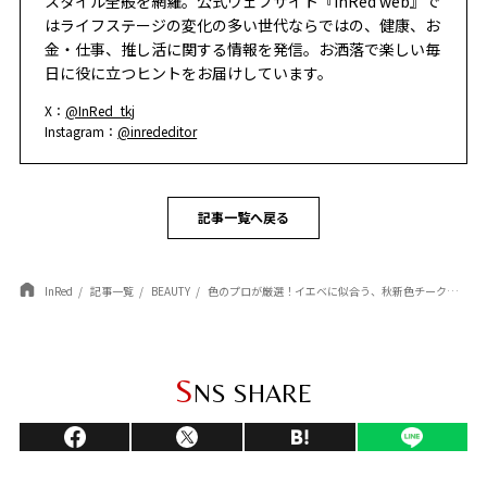
スタイル全般を網羅。公式ウェブサイト『InRed web』で
はライフステージの変化の多い世代ならではの、健康、お
金・仕事、推し活に関する情報を発信。お洒落で楽しい毎
日に役に立つヒントをお届けしています。
X：
@InRed_tkj
Instagram：
@inrededitor
記事一覧へ戻る
InRed
記事一覧
BEAUTY
色のプロが厳選！イエベに似合う、秋新色チークでこなれ感アップ！
S
NS SHARE