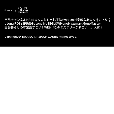
宝島チャンネル
InRed
大人のおしゃれ手帖
sweet
mini
素敵なあの人
リンネル
otona ROSY
SPRiNG
otona MUSE
GLOW
MonoMax
smart
MonoMaster
田舎暮らしの本
宝島すごい！WEB
『このミステリーがすごい！』大賞
Copyright © TAKARAJIMASHA,Inc. All Rights Reserved.