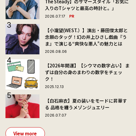
The Steady】のサマースタイル「お気に
入りのTシャツと最高の時計と。」
PR
2026.07.17
【小瀧望(WEST.）】演出・藤田俊太郎と
念願のタッグ！幻の井上ひさし戯曲『う
ま』で演じる“爽快な悪人”の魅力とは
2026.08.06
【2026年開運】【シウマの数字占い】 ま
ずは自分の身のまわりの数字をチェッ
ク！
2025.12.13
【白石麻衣】夏の装いをモードに昇華す
る 品格を纏うメゾンジュエリー
2026.07.07
View more