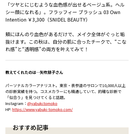
「ツヤとにじむような血色感が出せるベージュ系。ヘル
シー顔になれる」。フラッフィー ブラッシュ 03 Own
Intention ￥3,300（SNIDEL BEAUTY）
頬にほんのり血色があるだけで、メイク全体がぐっと垢
抜けます。この秋は、自分の肌に合ったチークで、“こな
れ感”と“透明感”の両方を叶えてみて！
教えてくれたのは…矢吹朋子さん
パーソナルカラーアナリスト。東京・表参道のサロンで10,000人以上
の診断実績を持つ。コスメカラーにも精通し
ていて、的確な診断で
「似合う」を見つけてくると話題。
Instagram：
@yabuki.tomoko
HP:
https://www.yabuki-tomoko.com/
おすすめ記事