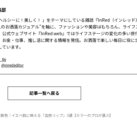
集部
、ヘルシーに！美しく！ 」をテーマにしている雑誌『InRed（インレッ
大人のお洒落カジュアル”を軸に、ファッションや美容はもちろん、ライフ
。公式ウェブサイト『InRed web』ではライフステージの変化の多い世
、お金・仕事、推し活に関する情報を発信。お洒落で楽しい毎日に役に
しています。
_tkj
：
@inrededitor
記事一覧へ戻る
年秋新色｜イエベ肌に映える「血色リップ」3選【カラーのプロが選ぶ】