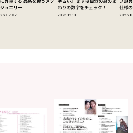
に昇華する 品格を纏うメゾ
字占い】 まずは自分の身のま
プ道具
ンジュエリー
わりの数字をチェック！
仕様の
ストラ
26.07.07
2025.12.13
2026.0
グ」が