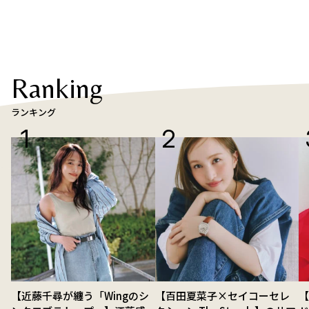
Ranking
ランキング
【近藤千尋が纏う「Wingのシ
【百田夏菜子×セイコーセレ