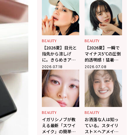
2026夏の韓国コス
メ3選
BEAUTY
BEAUTY
【2026夏】目元と
【2026夏】一瞬で
指先から涼しげ
マイナス5℃の圧倒
に。きらめきアイ
的透明感！猛暑に
シャドウ・ネイル
負けない「涼感メ
2026.07.18
2026.07.08
で作る「涼感メイ
イク」の作り方
ク」
BEAUTY
BEAUTY
イガリシノブが教
お洒落な人は知っ
える最新「スワイ
ている。スタイリ
メイク」の簡単
スト×ヘアメイク