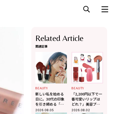
Related Article
関連記事
BEAUTY
BEAUTY
新しい私を始める
「2,200円以下で一
日に。30代の印象
番可愛いリップは
を引き締める「お
どれ？」美容プロ
守りリップ」3選
がガチで選んだ
2026.08.05
2026.08.02