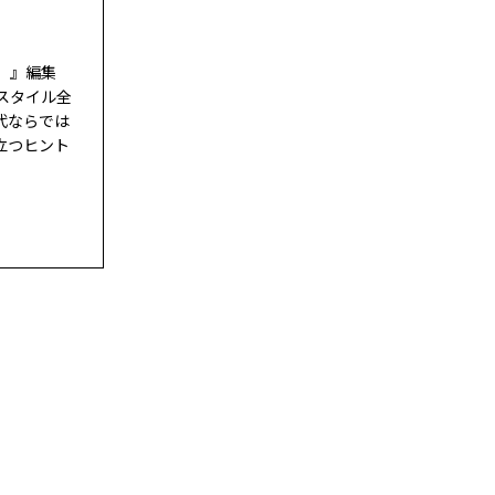
ド）』編集
スタイル全
代ならでは
立つヒント