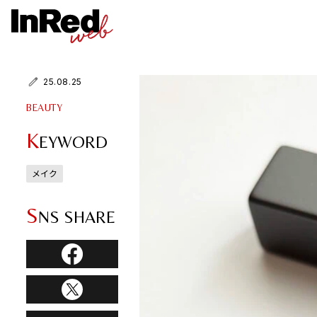
25.08.25
BEAUTY
K
EYWORD
メイク
S
NS SHARE