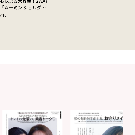
も収まる大容量！2WAY
「ムーミン ショルダー
ップ付きボストンバッ
7.10
夏旅におすすめな理由