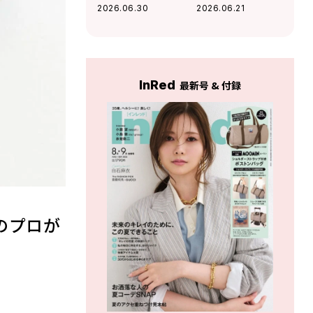
HOW TO！夏のア
が本音で語る「服
2026.06.30
2026.06.21
イメイクはこれで
とメイク」の法則
決まり！
InRed
最新号 & 付録
のプロが