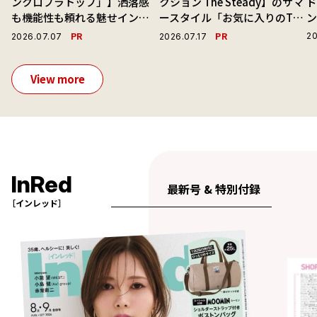
ンクロブラトップ」】洒落感
クション The Steady】のサマ
ド
も機能性も頼れる魅せインナ
ースタイル「お気に入りのTシ
ーで毎日を心地よくアプデ！
ャツと最高の時計と。」
PR
PR
20
2026.07.07
2026.07.17
View more
InRed
最新号 & 特別付録
［インレッド］