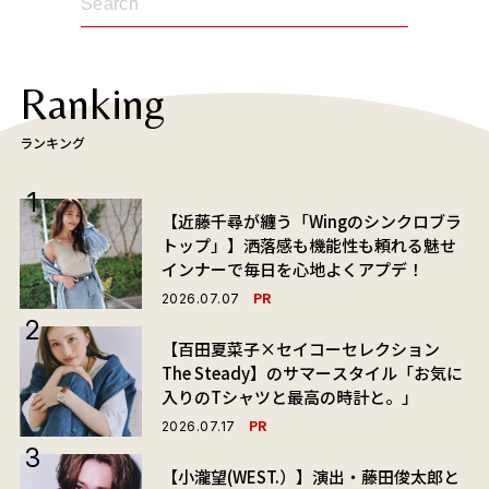
Ranking
ランキング
【近藤千尋が纏う「Wingのシンクロブラ
トップ」】洒落感も機能性も頼れる魅せ
インナーで毎日を心地よくアプデ！
PR
2026.07.07
【百田夏菜子×セイコーセレクション
The Steady】のサマースタイル「お気に
入りのTシャツと最高の時計と。」
PR
2026.07.17
【小瀧望(WEST.）】演出・藤田俊太郎と