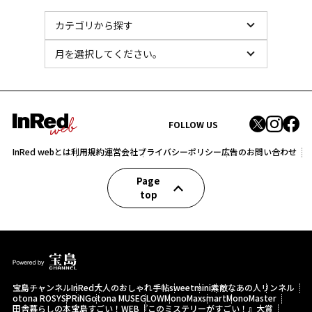
FOLLOW US
InRed webとは
利用規約
運営会社
プライバシーポリシー
広告のお問い合わせ
Page
top
宝島チャンネル
InRed
大人のおしゃれ手帖
sweet
mini
素敵なあの人
リンネル
otona ROSY
SPRiNG
otona MUSE
GLOW
MonoMax
smart
MonoMaster
田舎暮らしの本
宝島すごい！WEB
『このミステリーがすごい！』大賞