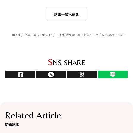
記事一覧へ戻る
InRed
記事一覧
BEAUTY
【松村沙友理】夏でもカイロを手放さない!? さゆりんご流「冷え性＆むくみ対策」の秘密
S
NS SHARE
Related Article
関連記事