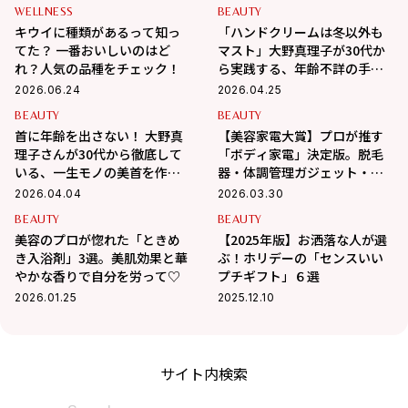
WELLNESS
BEAUTY
キウイに種類があるって知っ
「ハンドクリームは冬以外も
てた？ 一番おいしいのはど
マスト」大野真理子が30代か
れ？人気の品種をチェック！
ら実践する、年齢不詳の手を
作る秘策
2026.06.24
2026.04.25
BEAUTY
BEAUTY
首に年齢を出さない！ 大野真
【美容家電大賞】プロが推す
理子さんが30代から徹底して
「ボディ家電」決定版。脱毛
いる、一生モノの美首を作る
器・体調管理ガジェット・シ
習慣
ェイプアップ…etcの各1位を
2026.04.04
2026.03.30
発表！
BEAUTY
BEAUTY
美容のプロが惚れた「ときめ
【2025年版】お洒落な人が選
き入浴剤」3選。美肌効果と華
ぶ！ホリデーの「センスいい
やかな香りで自分を労って♡
プチギフト」６選
2026.01.25
2025.12.10
サイト内検索