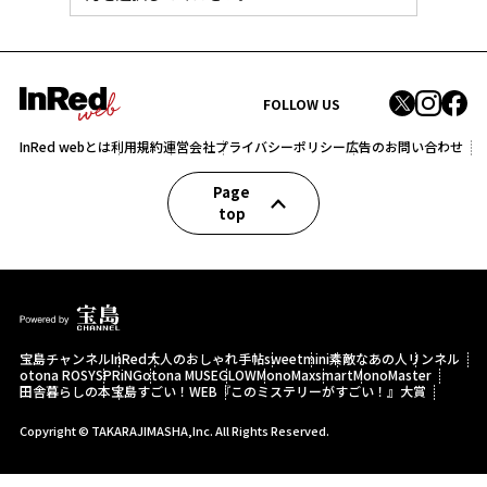
FOLLOW US
InRed webとは
利用規約
運営会社
プライバシーポリシー
広告のお問い合わせ
Page
top
宝島チャンネル
InRed
大人のおしゃれ手帖
sweet
mini
素敵なあの人
リンネル
otona ROSY
SPRiNG
otona MUSE
GLOW
MonoMax
smart
MonoMaster
田舎暮らしの本
宝島すごい！WEB
『このミステリーがすごい！』大賞
Copyright © TAKARAJIMASHA,Inc. All Rights Reserved.