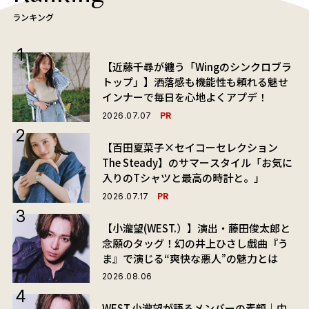
ランキング
【近藤千尋が纏う「Wingのシンクロブラ
トップ」】洒落感も機能性も頼れる魅せ
インナーで毎日を心地よくアプデ！
PR
2026.07.07
【百田夏菜子×セイコーセレクション
The Steady】のサマースタイル「お気に
入りのTシャツと最高の時計と。」
PR
2026.07.17
【小瀧望(WEST.）】演出・藤田俊太郎と
念願のタッグ！幻の井上ひさし戯曲『う
ま』で演じる“爽快な悪人”の魅力とは
2026.08.06
WEST.小瀧望が語るメンバーの素顔｜中