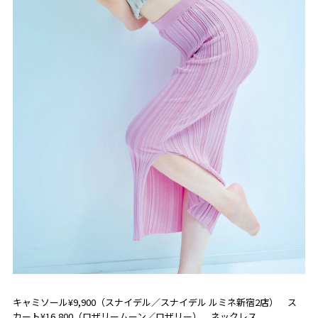
キャミソール¥9,900（スナイデル／スナイデル ルミネ新宿2店） ス
カート¥16,800（ロザリームーン／ロザリー） ネックレス