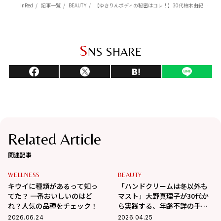
InRed
記事一覧
BEAUTY
【ゆきりんボディの秘密はコレ！】30代柏木由紀が愛用の、保湿・日焼け止め・角質ケア
S
NS SHARE
Related Article
関連記事
WELLNESS
BEAUTY
キウイに種類があるって知っ
「ハンドクリームは冬以外も
てた？ 一番おいしいのはど
マスト」大野真理子が30代か
れ？人気の品種をチェック！
ら実践する、年齢不詳の手を
作る秘策
2026.06.24
2026.04.25