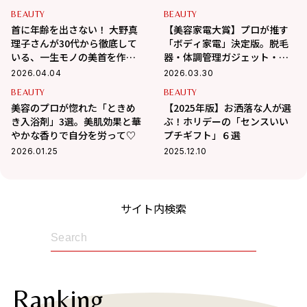
BEAUTY
BEAUTY
首に年齢を出さない！ 大野真
【美容家電大賞】プロが推す
理子さんが30代から徹底して
「ボディ家電」決定版。脱毛
いる、一生モノの美首を作る
器・体調管理ガジェット・シ
習慣
ェイプアップ…etcの各1位を
2026.04.04
2026.03.30
発表！
BEAUTY
BEAUTY
美容のプロが惚れた「ときめ
【2025年版】お洒落な人が選
き入浴剤」3選。美肌効果と華
ぶ！ホリデーの「センスいい
やかな香りで自分を労って♡
プチギフト」６選
2026.01.25
2025.12.10
サイト内検索
Ranking