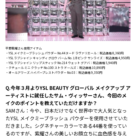
平野紫耀さん使用アイテム
・YSL メイクミーブラッシュ パウダー No.44ヌード ラヴァリエール：税込価格 8,360円
・YSL ラブシャイン キャンディ グロウ バーム No.１B ピンク サンライズ：税込価格 4,950円
・YSL ラブシャイン リップスティック No.214 ウェット グアバ：税込価格 5,940円
・クチュール ミニ クラッチ No.100 ストラ ドールズ：税込価格 10,890円
・オールアワーズ ハイパープレストパウダー No.03：税込価格 9,350円
Q.今年３月よりYSL BEAUTY グローバル メイクアップ ア
ーティストに就任したサム・ヴィッサーさん、今回のメ
イクのポイントを教えて
いただけますか？
SAMさん：今や、日本だけでなく世界中で大人気となっ
たYSL メイクミーブラッシュ パウダーを使用させていた
だきました。シグネチャーカラーである44番を使ってい
るのですが、紫耀さんの美しいお顔立ちに血色感を与え