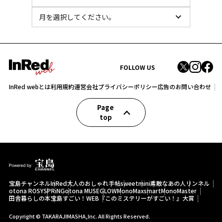
FOLLOW US
InRed webとは
利用規約
運営会社
プライバシーポリシー
広告のお問い合わせ
Page
top
宝島チャンネル
InRed
大人のおしゃれ手帖
sweet
mini
素敵なあの人
リンネル
otona ROSY
SPRiNG
otona MUSE
GLOW
MonoMax
smart
MonoMaster
田舎暮らしの本
宝島すごい！WEB
『このミステリーがすごい！』大賞
Copyright © TAKARAJIMASHA,Inc. All Rights Reserved.