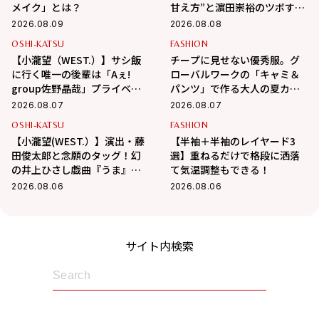
メイク」とは？
甘え方”と濵田崇裕のツボすぎ
る言動
2026.08.09
2026.08.08
OSHI-KATSU
FASHION
【小瀧望（WEST.）】サシ飯
チープに見せない優秀服。グ
に行く唯一の後輩は「Aぇ!
ローバルワークの「キャミ＆
group佐野晶哉」プライベー
パンツ」で作る大人の夏カジ
トな交友録を告白
ュアル
2026.08.07
2026.08.07
OSHI-KATSU
FASHION
【小瀧望(WEST.）】演出・藤
【半袖＋半袖のレイヤード3
田俊太郎と念願のタッグ！幻
選】重ねるだけで格段に洒落
の井上ひさし戯曲『うま』で
て気温調整もできる！
演じる“爽快な悪人”の魅力と
2026.08.06
2026.08.06
は
サイト内検索