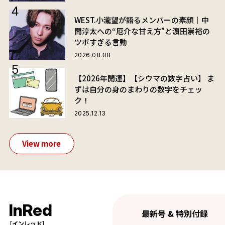
WEST.小瀧望が語るメンバーの素顔｜中
間淳太への“厄介な甘え方”と濵田崇裕の
ツボすぎる言動
2026.08.08
【2026年開運】【シウマの数字占い】 ま
ずは自分の身のまわりの数字をチェッ
ク！
2025.12.13
View more
InRed
最新号 & 特別付録
［インレッド］