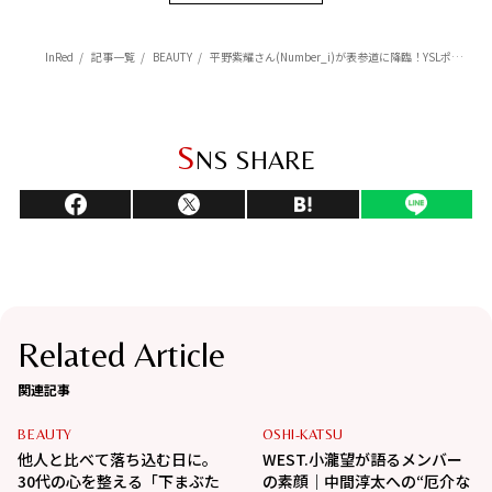
InRed
記事一覧
BEAUTY
平野紫耀さん(Number_i)が表参道に降臨！YSLポップアップイベントが開催【レポート】
S
NS SHARE
Related Article
関連記事
BEAUTY
OSHI-KATSU
他人と比べて落ち込む日に。
WEST.小瀧望が語るメンバー
30代の心を整える「下まぶた
の素顔｜中間淳太への“厄介な