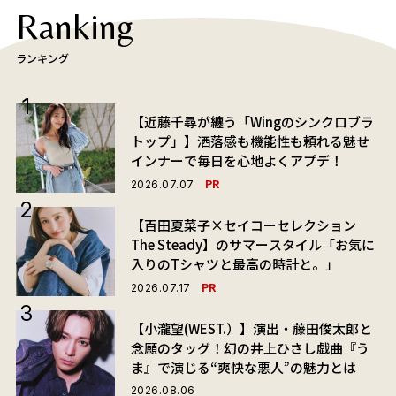
Ranking
ランキング
【近藤千尋が纏う「Wingのシンクロブラ
トップ」】洒落感も機能性も頼れる魅せ
インナーで毎日を心地よくアプデ！
PR
2026.07.07
【百田夏菜子×セイコーセレクション
The Steady】のサマースタイル「お気に
入りのTシャツと最高の時計と。」
PR
2026.07.17
【小瀧望(WEST.）】演出・藤田俊太郎と
念願のタッグ！幻の井上ひさし戯曲『う
ま』で演じる“爽快な悪人”の魅力とは
2026.08.06