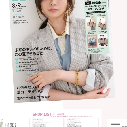
イガリシノブさん
おフェロメイクを考案したヘア＆メイクアップア
ーティスト。得意のチークを骨格マニアの視点で
読み解き、“描くチーク”が完成！
2
/3Pages
HOW TO MAKE-UP