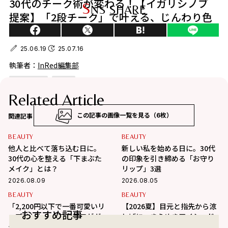
30代のチーク術が変わる！【イガリシノブ
S
NS SHARE
提案】「2段チーク」で叶える、じんわり色
っぽ大人顔
25.06.19
25.07.16
執筆者：
InRed編集部
イガリシノブ
メイク
Related Article
関連記事
この記事の画像一覧を見る（6枚）
BEAUTY
BEAUTY
今なりたいトレンドの顔は、じつはチーク使いが大きな
他人と比べて落ち込む日に。
新しい私を始める日に。30代
決め手。イガリシノブさんが提案する“描くチーク”で、
30代の心を整える「下まぶた
の印象を引き締める「お守り
メイク」とは？
リップ」3選
色を仕込んで骨格を作り出せば、今っぽいお洒落な顔が
2026.08.09
叶います！
2026.08.05
BEAUTY
BEAUTY
「2,200円以下で一番可愛いリ
【2026夏】目元と指先から涼
おすすめ記事
ップはどれ？」美容プロがガ
しげに。きらめきアイシャド
チで選んだ2026夏の韓国コス
ウ・ネイルで作る「涼感メイ