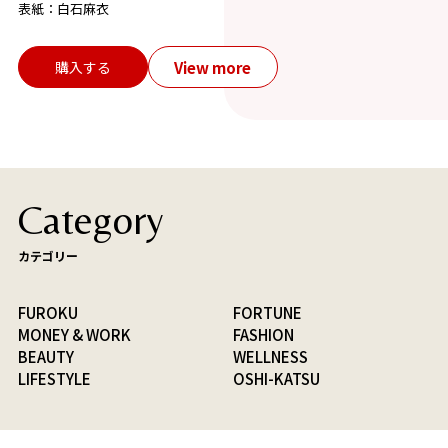
【１】目の下のクマラインにゴールドを4点置き。肌のト
表紙：白石麻衣
ーンと質感を整え、血色の映える肌を作ります。
View more
購入する
Category
カテゴリー
FUROKU
FORTUNE
MONEY & WORK
FASHION
BEAUTY
WELLNESS
LIFESTYLE
OSHI-KATSU