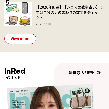
【2026年開運】【シウマの数字占い】 ま
ずは自分の身のまわりの数字をチェッ
ク！
2025.12.13
イガリシノブさんが提案！
View more
InRed
最新号 & 特別付録
［インレッド］