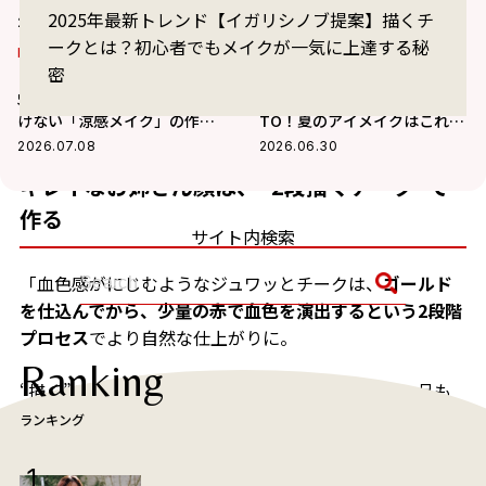
2025年最新トレンド【イガリシノブ提案】描くチ
メ3選
ク」
2026.08.02
2026.07.18
ークとは？初心者でもメイクが一気に上達する秘
BEAUTY
BEAUTY
密
【2026夏】一瞬でマイナス
イガリシノブが教える最新
5℃の圧倒的透明感！猛暑に負
「スワイメイク」の簡単HOW
けない「涼感メイク」の作り
TO！夏のアイメイクはこれで
方
決まり！
2026.07.08
2026.06.30
キレイなお姉さん顔は、“2段描くチーク”で
作る
サイト内検索
「血色感がにじむようなジュワッとチークは、
ゴールド
を仕込んでから、少量の赤で血色を演出するという2段階
プロセス
でより自然な仕上がりに。
Ranking
“描く”ことで、色ののせすぎを防ぎ、大人がほしい品も
担保できちゃう！」（イガリさん）
ランキング