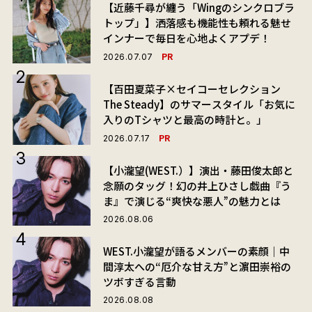
【近藤千尋が纏う「Wingのシンクロブラ
トップ」】洒落感も機能性も頼れる魅せ
インナーで毎日を心地よくアプデ！
PR
2026.07.07
【百田夏菜子×セイコーセレクション
The Steady】のサマースタイル「お気に
入りのTシャツと最高の時計と。」
PR
2026.07.17
【小瀧望(WEST.）】演出・藤田俊太郎と
念願のタッグ！幻の井上ひさし戯曲『う
ま』で演じる“爽快な悪人”の魅力とは
2026.08.06
WEST.小瀧望が語るメンバーの素顔｜中
間淳太への“厄介な甘え方”と濵田崇裕の
ツボすぎる言動
2026.08.08