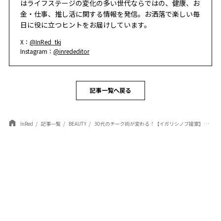
はライフステージの変化の多い世代ならではの、健康、お
金・仕事、推し活に関する情報を発信。お洒落で楽しい毎
日に役に立つヒントをお届けしています。
X：
@InRed_tkj
Instagram：
@inrededitor
記事一覧へ戻る
InRed
記事一覧
BEAUTY
30代のチーク術が変わる！【イガリシノブ提案】「2段チーク」で叶える、じんわり色っぽ大人顔