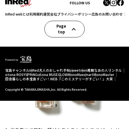
肌の色と血色をつなぐゴールドハイライト
FOLLOW US
InRed webとは
利用規約
運営会社
プライバシーポリシー
広告のお問い合わせ
Page
top
宝島チャンネル
InRed
大人のおしゃれ手帖
sweet
mini
素敵なあの人
リンネル
otona ROSY
SPRiNG
otona MUSE
GLOW
MonoMax
smart
MonoMaster
田舎暮らしの本
宝島すごい！WEB
『このミステリーがすごい！』大賞
Copyright © TAKARAJIMASHA,Inc. All Rights Reserved.