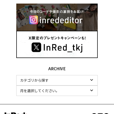
【２】赤は目尻下に2カ所のみ。少量使いで範囲を広げ
ず、血色感を利かせるくらいに仕上げるのが上品。
ARCHIVE
3
/3Pages
使うのは、ゴールドハイライトと渋みレッド
のリキッドチーク！