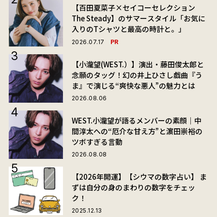
【百田夏菜子×セイコーセレクション
The Steady】のサマースタイル「お気に
入りのTシャツと最高の時計と。」
PR
2026.07.17
【小瀧望(WEST.）】演出・藤田俊太郎と
念願のタッグ！幻の井上ひさし戯曲『う
ま』で演じる“爽快な悪人”の魅力とは
2026.08.06
WEST.小瀧望が語るメンバーの素顔｜中
間淳太への“厄介な甘え方”と濵田崇裕の
ツボすぎる言動
2026.08.08
【2026年開運】【シウマの数字占い】 ま
ずは自分の身のまわりの数字をチェッ
ク！
2025.12.13