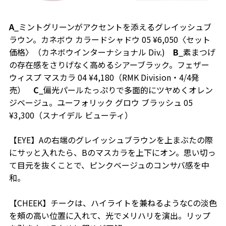
A
_ミントグリーンがアクセントを添えるグレイッシュブ
ラウン。カネボウ カラードシャドウ 05 ¥6,050〈セット
価格〉（カネボウインターナショナル Div.)
B
_素まつげ
の存在感をさりげなく高めるシアーブラック。フェザー
ウィスプ マスカラ 04 ¥4,180（RMK Division・4/4発
売）
C
_偏光パールたっぷりで多面的にツヤめくオレン
ジベージュ。ユーフォリック グロウ ブラッシュ 05
¥3,300（スナイデル ビューティ）
【EYE】Aの右端のグレイッシュブラウンを上まぶたの際
にサッと入れたら、Bのマスカラを上下にオン。思い切っ
て目元を抜くことで、ピンクベージュのコンサバ感を中
和。
【CHEEK】チークは、ハイライトを兼ねるようなCの淡色
を頰の高い位置に入れて、光でメリハリを演出。リップ