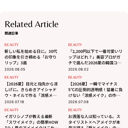
Related Article
関連記事
BEAUTY
BEAUTY
新しい私を始める日に。30代
「2,200円以下で一番可愛いリ
の印象を引き締める「お守り
ップはどれ？」美容プロがガ
リップ」3選
チで選んだ2026夏の韓国コス
メ3選
2026.08.05
2026.08.02
BEAUTY
BEAUTY
【2026夏】目元と指先から涼
【2026夏】一瞬でマイナス
しげに。きらめきアイシャド
5℃の圧倒的透明感！猛暑に負
ウ・ネイルで作る「涼感メイ
けない「涼感メイク」の作り
ク」
方
2026.07.18
2026.07.08
BEAUTY
BEAUTY
イガリシノブが教える最新
お洒落な人は知っている。ス
「スワイメイク」の簡単HOW
タイリスト×ヘアメイクが本
TO！夏のアイメイクはこれで
音で語る「服とメイク」の法