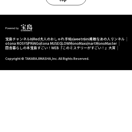
宝島チャンネル
InRed
大人のおしゃれ手帖
sweet
mini
素敵なあの人
リンネル
otona ROSY
SPRiNG
otona MUSE
GLOW
MonoMax
smart
MonoMaster
田舎暮らしの本
宝島すごい！WEB
『このミステリーがすごい！』大賞
Copyright © TAKARAJIMASHA,Inc. All Rights Reserved.